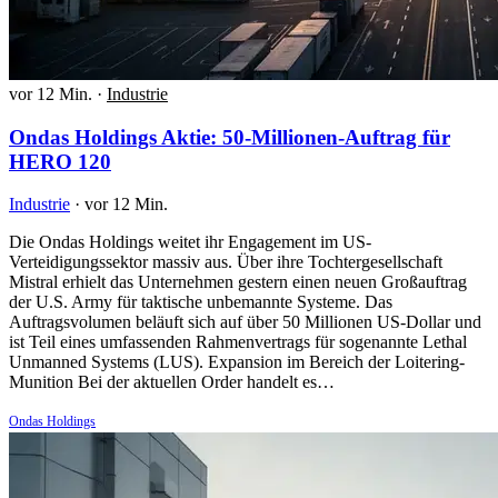
vor 12 Min.
·
Industrie
Ondas Holdings Aktie: 50-Millionen-Auftrag für
HERO 120
Industrie
·
vor 12 Min.
Die Ondas Holdings weitet ihr Engagement im US-
Verteidigungssektor massiv aus. Über ihre Tochtergesellschaft
Mistral erhielt das Unternehmen gestern einen neuen Großauftrag
der U.S. Army für taktische unbemannte Systeme. Das
Auftragsvolumen beläuft sich auf über 50 Millionen US-Dollar und
ist Teil eines umfassenden Rahmenvertrags für sogenannte Lethal
Unmanned Systems (LUS). Expansion im Bereich der Loitering-
Munition Bei der aktuellen Order handelt es…
Ondas Holdings