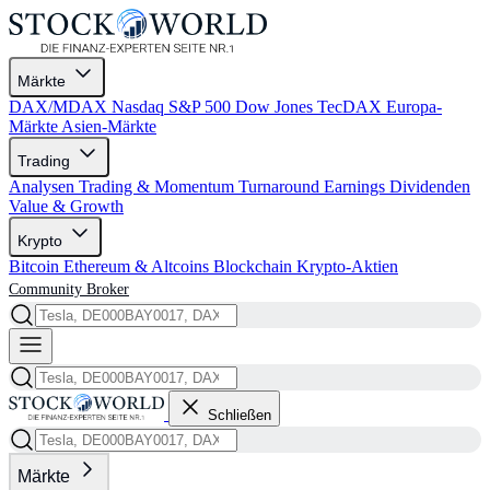
Märkte
DAX/MDAX
Nasdaq
S&P 500
Dow Jones
TecDAX
Europa-
Märkte
Asien-Märkte
Trading
Analysen
Trading & Momentum
Turnaround
Earnings
Dividenden
Value & Growth
Krypto
Bitcoin
Ethereum & Altcoins
Blockchain
Krypto-Aktien
Community
Broker
Schließen
Märkte