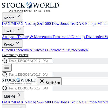
Märkte
DAX/MDAX
Nasdaq
S&P 500
Dow Jones
TecDAX
Europa-Märkt
Trading
Analysen
Trading & Momentum
Turnaround
Earnings
Dividenden
V
Krypto
Bitcoin
Ethereum & Altcoins
Blockchain
Krypto-Aktien
Community
Broker
Schließen
Märkte
DAX/MDAX
Nasdaq
S&P 500
Dow Jones
TecDAX
Europa-Märkt