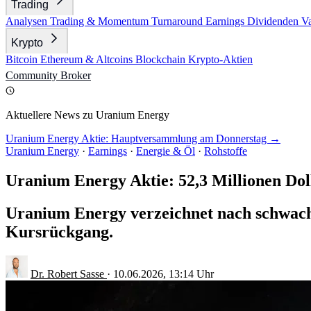
Trading
Analysen
Trading & Momentum
Turnaround
Earnings
Dividenden
V
Krypto
Bitcoin
Ethereum & Altcoins
Blockchain
Krypto-Aktien
Community
Broker
Aktuellere News zu Uranium Energy
Uranium Energy Aktie: Hauptversammlung am Donnerstag →
Uranium Energy
·
Earnings
·
Energie & Öl
·
Rohstoffe
Uranium Energy Aktie: 52,3 Millionen Doll
Uranium Energy verzeichnet nach schwach
Kursrückgang.
Dr. Robert Sasse
·
10.06.2026, 13:14 Uhr