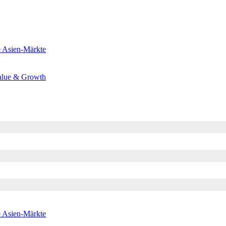
e
Asien-Märkte
alue & Growth
e
Asien-Märkte