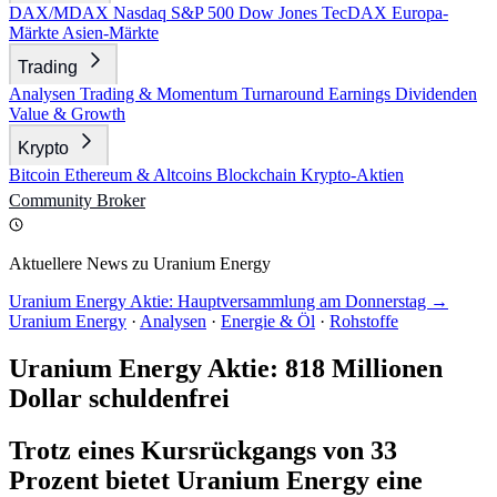
DAX/MDAX
Nasdaq
S&P 500
Dow Jones
TecDAX
Europa-
Märkte
Asien-Märkte
Trading
Analysen
Trading & Momentum
Turnaround
Earnings
Dividenden
Value & Growth
Krypto
Bitcoin
Ethereum & Altcoins
Blockchain
Krypto-Aktien
Community
Broker
Aktuellere News zu Uranium Energy
Uranium Energy Aktie: Hauptversammlung am Donnerstag →
Uranium Energy
·
Analysen
·
Energie & Öl
·
Rohstoffe
Uranium Energy Aktie: 818 Millionen
Dollar schuldenfrei
Trotz eines Kursrückgangs von 33
Prozent bietet Uranium Energy eine