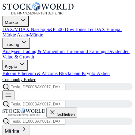
Märkte
DAX/MDAX
Nasdaq
S&P 500
Dow Jones
TecDAX
Europa-
Märkte
Asien-Märkte
Trading
Analysen
Trading & Momentum
Turnaround
Earnings
Dividenden
Value & Growth
Krypto
Bitcoin
Ethereum & Altcoins
Blockchain
Krypto-Aktien
Community
Broker
Schließen
Märkte