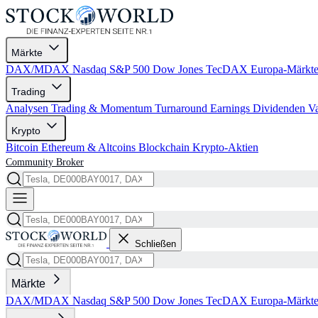
Märkte
DAX/MDAX
Nasdaq
S&P 500
Dow Jones
TecDAX
Europa-Märkt
Trading
Analysen
Trading & Momentum
Turnaround
Earnings
Dividenden
V
Krypto
Bitcoin
Ethereum & Altcoins
Blockchain
Krypto-Aktien
Community
Broker
Schließen
Märkte
DAX/MDAX
Nasdaq
S&P 500
Dow Jones
TecDAX
Europa-Märkt