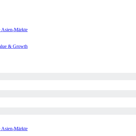
e
Asien-Märkte
alue & Growth
e
Asien-Märkte