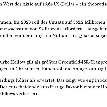
en Wert der Aktie auf 16,64 US-Dollar – ein theore
men: Bis 2028 soll der Umsatz auf 352,2 Millionen 
satzwachstum von 92 Prozent erfordern – ausgehend
hneten vor dem jüngsten Nullumsatz-Quartal sogar 
Burke Hollow gilt als größtes Greenfield-ISR-Uranpr
en in Christensen Ranch soll die Anlage künftig 
erdings höher als erwartet. Das zeigt, wie eng Pro
er entscheidende kurzfristige Faktor bleibt der H
shflows verbessern.