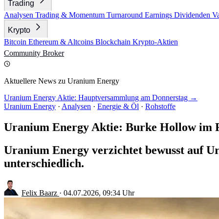
Trading
Analysen
Trading & Momentum
Turnaround
Earnings
Dividenden
V
Krypto
Bitcoin
Ethereum & Altcoins
Blockchain
Krypto-Aktien
Community
Broker
Aktuellere News zu Uranium Energy
Uranium Energy Aktie: Hauptversammlung am Donnerstag →
Uranium Energy
·
Analysen
·
Energie & Öl
·
Rohstoffe
Uranium Energy Aktie: Burke Hollow im 
Uranium Energy verzichtet bewusst auf Ura
unterschiedlich.
Felix Baarz
·
04.07.2026, 09:34 Uhr