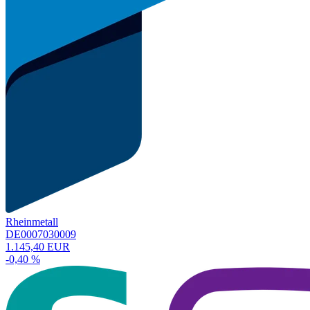
Rheinmetall
DE0007030009
1.145,40 EUR
-0,40 %