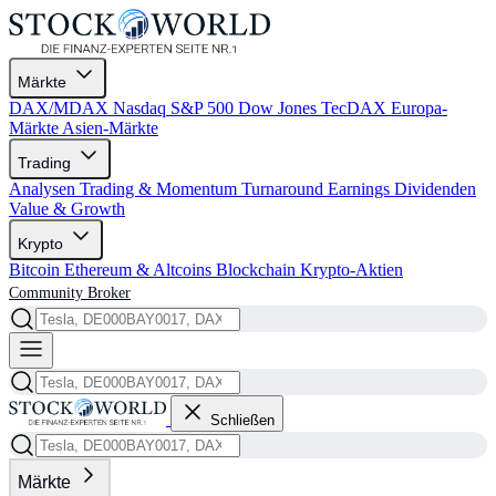
Märkte
DAX/MDAX
Nasdaq
S&P 500
Dow Jones
TecDAX
Europa-
Märkte
Asien-Märkte
Trading
Analysen
Trading & Momentum
Turnaround
Earnings
Dividenden
Value & Growth
Krypto
Bitcoin
Ethereum & Altcoins
Blockchain
Krypto-Aktien
Community
Broker
Schließen
Märkte