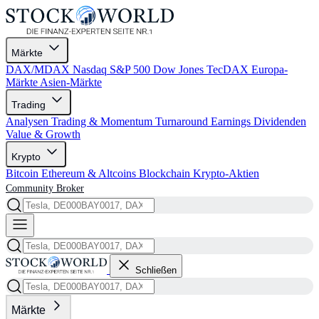
Märkte
DAX/MDAX
Nasdaq
S&P 500
Dow Jones
TecDAX
Europa-
Märkte
Asien-Märkte
Trading
Analysen
Trading & Momentum
Turnaround
Earnings
Dividenden
Value & Growth
Krypto
Bitcoin
Ethereum & Altcoins
Blockchain
Krypto-Aktien
Community
Broker
Schließen
Märkte