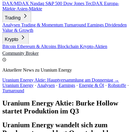
DAX/MDAX
Nasdaq
S&P 500
Dow Jones
TecDAX
Europa-
Märkte
Asien-Märkte
Trading
Analysen
Trading & Momentum
Turnaround
Earnings
Dividenden
Value & Growth
Krypto
Bitcoin
Ethereum & Altcoins
Blockchain
Krypto-Aktien
Community
Broker
Aktuellere News zu Uranium Energy
Uranium Energy Aktie: Hauptversammlung am Donnerstag →
Uranium Energy
·
Analysen
·
Earnings
·
Energie & Öl
·
Rohstoffe
·
Turnaround
Uranium Energy Aktie: Burke Hollow
startet Produktion im Q3
Uranium Energy wandelt sich zum