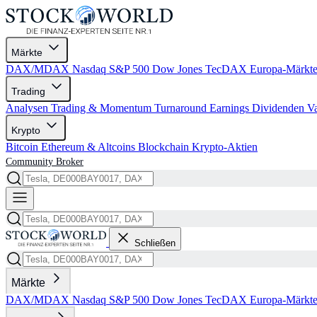
Märkte
DAX/MDAX
Nasdaq
S&P 500
Dow Jones
TecDAX
Europa-Märkt
Trading
Analysen
Trading & Momentum
Turnaround
Earnings
Dividenden
V
Krypto
Bitcoin
Ethereum & Altcoins
Blockchain
Krypto-Aktien
Community
Broker
Schließen
Märkte
DAX/MDAX
Nasdaq
S&P 500
Dow Jones
TecDAX
Europa-Märkt