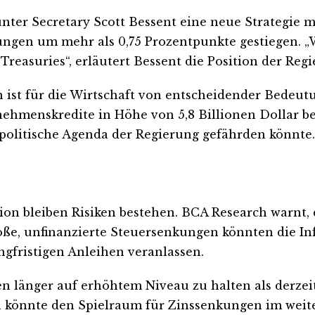
nter Secretary Scott Bessent eine neue Strategie m
kungen um mehr als 0,75 Prozentpunkte gestiegen. 
r Treasuries“, erläutert Bessent die Position der Reg
 ist für die Wirtschaft von entscheidender Bedeutun
menskredite in Höhe von 5,8 Billionen Dollar beei
spolitische Agenda der Regierung gefährden könnte.
tion bleiben Risiken bestehen. BCA Research warnt,
roße, unfinanzierte Steuersenkungen könnten die I
gfristigen Anleihen veranlassen.
en länger auf erhöhtem Niveau zu halten als derze
on könnte den Spielraum für Zinssenkungen im weit