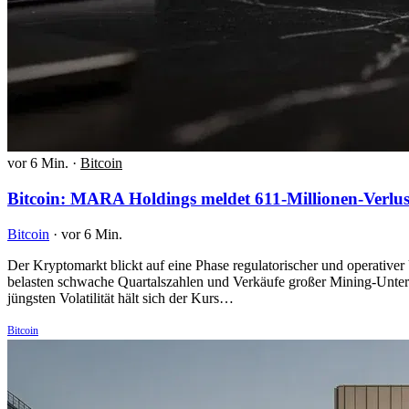
vor 6 Min.
·
Bitcoin
Bitcoin: MARA Holdings meldet 611-Millionen-Verlus
Bitcoin
·
vor 6 Min.
Der Kryptomarkt blickt auf eine Phase regulatorischer und operativ
belasten schwache Quartalszahlen und Verkäufe großer Mining-Untern
jüngsten Volatilität hält sich der Kurs…
Bitcoin