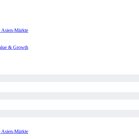
e
Asien-Märkte
alue & Growth
e
Asien-Märkte