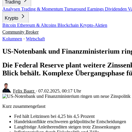
Trading
Analysen
Trading & Momentum
Turnaround
Earnings
Dividenden
V
Krypto
Bitcoin
Ethereum & Altcoins
Blockchain
Krypto-Aktien
Community
Broker
Kolumnen
·
Wirtschaft
US-Notenbank und Finanzministerium ring
Die Federal Reserve plant weitere Zinsse
Blick behält. Komplexe Übergangsphase fü
Felix Baarz
·
07.02.2025, 00:17 Uhr
Kurz zusammengefasst
Fed hält Leitzinsen bei 4,25 bis 4,5 Prozent
Handelskonflikte erschweren geldpolitische Entscheidungen
Langfristige Anleiherenditen steigen trotz Zinssenkungen