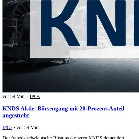
vor 59 Min.
·
IPOs
KNDS Aktie: Börsengang mit 20-Prozent-Anteil
angestrebt
IPOs
·
vor 59 Min.
Der französisch-deutsche Rüstungskonzern KNDS dementiert