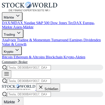
Märkte
DAX/MDAX
Nasdaq
S&P 500
Dow Jones
TecDAX
Europa-
Märkte
Asien-Märkte
Trading
Analysen
Trading & Momentum
Turnaround
Earnings
Dividenden
Value & Growth
Krypto
Bitcoin
Ethereum & Altcoins
Blockchain
Krypto-Aktien
Community
Broker
Schließen
Märkte