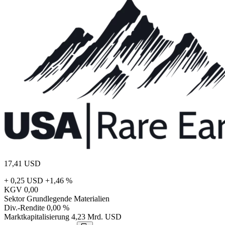
17,41
USD
+ 0,25 USD
+1,46 %
KGV
0,00
Sektor
Grundlegende Materialien
Div.-Rendite
0,00 %
Marktkapitalisierung
4,23 Mrd. USD