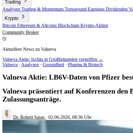
Trading
Analysen
Trading & Momentum
Turnaround
Earnings
Dividenden
V
Krypto
Bitcoin
Ethereum & Altcoins
Blockchain
Krypto-Aktien
Community
Broker
Aktuellere News zu Valneva
Valneva Aktie: Ixchiq in Großbritannien vergriffen →
Valneva
·
Analysen
·
Gesundheit
·
Pharma & Biotech
Valneva Aktie: LB6V-Daten von Pfizer best
Valneva präsentiert auf Konferenzen den B
Zulassungsanträge.
Dr. Robert Sasse
·
02.06.2026, 08:36 Uhr