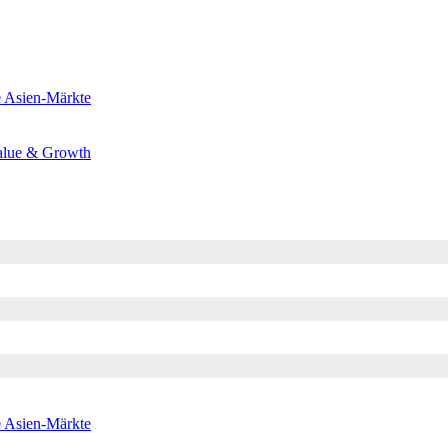
e
Asien-Märkte
alue & Growth
e
Asien-Märkte