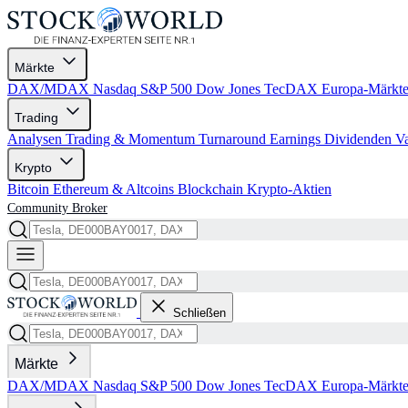
Märkte
DAX/MDAX
Nasdaq
S&P 500
Dow Jones
TecDAX
Europa-Märkt
Trading
Analysen
Trading & Momentum
Turnaround
Earnings
Dividenden
V
Krypto
Bitcoin
Ethereum & Altcoins
Blockchain
Krypto-Aktien
Community
Broker
Schließen
Märkte
DAX/MDAX
Nasdaq
S&P 500
Dow Jones
TecDAX
Europa-Märkt