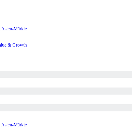
e
Asien-Märkte
alue & Growth
e
Asien-Märkte