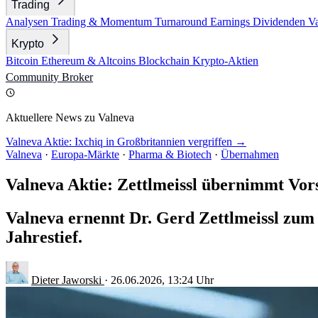
Trading
Analysen
Trading & Momentum
Turnaround
Earnings
Dividenden
V
Krypto
Bitcoin
Ethereum & Altcoins
Blockchain
Krypto-Aktien
Community
Broker
Aktuellere News zu Valneva
Valneva Aktie: Ixchiq in Großbritannien vergriffen →
Valneva
·
Europa-Märkte
·
Pharma & Biotech
·
Übernahmen
Valneva Aktie: Zettlmeissl übernimmt Vors
Valneva ernennt Dr. Gerd Zettlmeissl zum 
Jahrestief.
Dieter Jaworski
·
26.06.2026, 13:24 Uhr