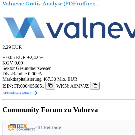
Valneva: Gratis-Analyse (PDF) öffnen …
2,29
EUR
+ 0,05 EUR
+2,42 %
KGV
0,00
Sektor
Gesundheitswesen
Div.-Rendite
0,00 %
Marktkapitalisierung
467,30 Mio. EUR
ISIN: FR0004056851
WKN: A0MVJZ
Aktiendetails öffnen
Community Forum zu Valneva