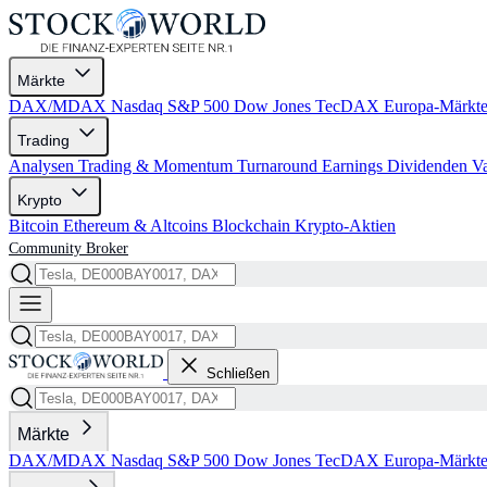
Märkte
DAX/MDAX
Nasdaq
S&P 500
Dow Jones
TecDAX
Europa-Märkt
Trading
Analysen
Trading & Momentum
Turnaround
Earnings
Dividenden
V
Krypto
Bitcoin
Ethereum & Altcoins
Blockchain
Krypto-Aktien
Community
Broker
Schließen
Märkte
DAX/MDAX
Nasdaq
S&P 500
Dow Jones
TecDAX
Europa-Märkt