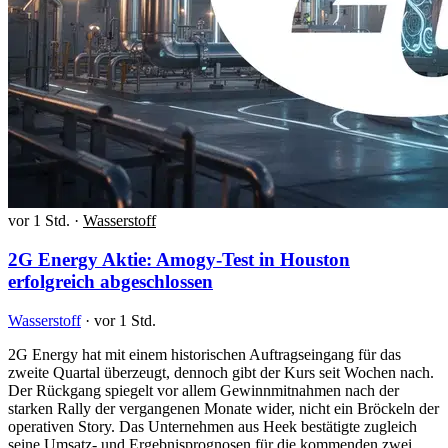
vor 1 Std.
·
Wasserstoff
2G Energy Aktie: Amogy-Test in Houston
erfolgreich abgeschlossen
Wasserstoff
·
vor 1 Std.
2G Energy hat mit einem historischen Auftragseingang für das
zweite Quartal überzeugt, dennoch gibt der Kurs seit Wochen nach.
Der Rückgang spiegelt vor allem Gewinnmitnahmen nach der
starken Rally der vergangenen Monate wider, nicht ein Bröckeln der
operativen Story. Das Unternehmen aus Heek bestätigte zugleich
seine Umsatz- und Ergebnisprognosen für die kommenden zwei