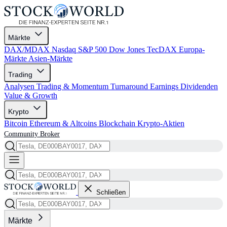
Märkte
DAX/MDAX
Nasdaq
S&P 500
Dow Jones
TecDAX
Europa-
Märkte
Asien-Märkte
Trading
Analysen
Trading & Momentum
Turnaround
Earnings
Dividenden
Value & Growth
Krypto
Bitcoin
Ethereum & Altcoins
Blockchain
Krypto-Aktien
Community
Broker
Schließen
Märkte