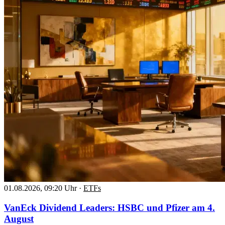
01.08.2026, 09:20 Uhr
·
ETFs
VanEck Dividend Leaders: HSBC und Pfizer am 4.
August