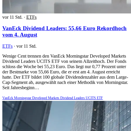
vor 11 Std.
·
ETFs
VanEck Dividend Leaders: 55,66 Euro Rekordhoch
vom 4. August
ETFs
·
vor 11 Std.
Wenige Cent trennen den VanEck Morningstar Developed Markets
Dividend Leaders UCITS ETF von seinem Allzeithoch. Der Fonds
schloss die Woche bei 55,23 Euro. Das liegt nur 0,77 Prozent unter
der Bestmarke von 55,66 Euro, die er erst am 4. August erreicht
hatte. Der ETF bildet 100 globale Dividendenzahler aus dem Large-
Cap-Segment ab, ausgewählt nach einer Methodik von Morningstar.
Seit Jahresbeginn…
VanEck Morningstar Developed Markets Dividend Leaders UCITS ETF