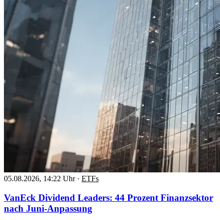
05.08.2026, 14:22 Uhr
·
ETFs
VanEck Dividend Leaders: 44 Prozent Finanzsektor
nach Juni-Anpassung