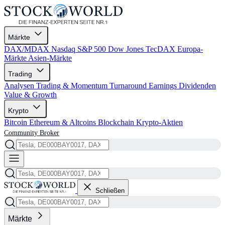
Märkte
DAX/MDAX
Nasdaq
S&P 500
Dow Jones
TecDAX
Europa-
Märkte
Asien-Märkte
Trading
Analysen
Trading & Momentum
Turnaround
Earnings
Dividenden
Value & Growth
Krypto
Bitcoin
Ethereum & Altcoins
Blockchain
Krypto-Aktien
Community
Broker
Schließen
Märkte