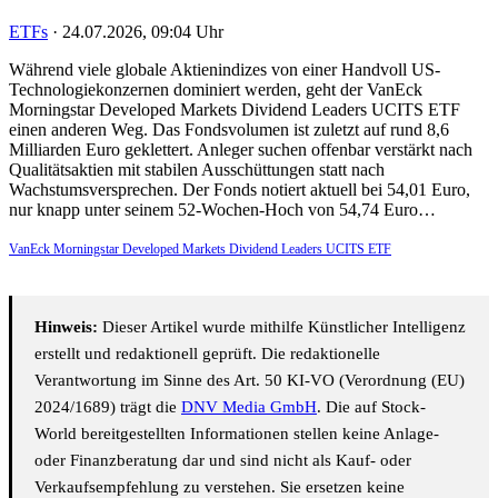
ETFs
·
24.07.2026, 09:04 Uhr
Während viele globale Aktienindizes von einer Handvoll US-
Technologiekonzernen dominiert werden, geht der VanEck
Morningstar Developed Markets Dividend Leaders UCITS ETF
einen anderen Weg. Das Fondsvolumen ist zuletzt auf rund 8,6
Milliarden Euro geklettert. Anleger suchen offenbar verstärkt nach
Qualitätsaktien mit stabilen Ausschüttungen statt nach
Wachstumsversprechen. Der Fonds notiert aktuell bei 54,01 Euro,
nur knapp unter seinem 52-Wochen-Hoch von 54,74 Euro…
VanEck Morningstar Developed Markets Dividend Leaders UCITS ETF
Hinweis:
Dieser Artikel wurde mithilfe Künstlicher Intelligenz
erstellt und redaktionell geprüft. Die redaktionelle
Verantwortung im Sinne des Art. 50 KI-VO (Verordnung (EU)
2024/1689) trägt die
DNV Media GmbH
. Die auf Stock-
World bereitgestellten Informationen stellen keine Anlage-
oder Finanzberatung dar und sind nicht als Kauf- oder
Verkaufsempfehlung zu verstehen. Sie ersetzen keine