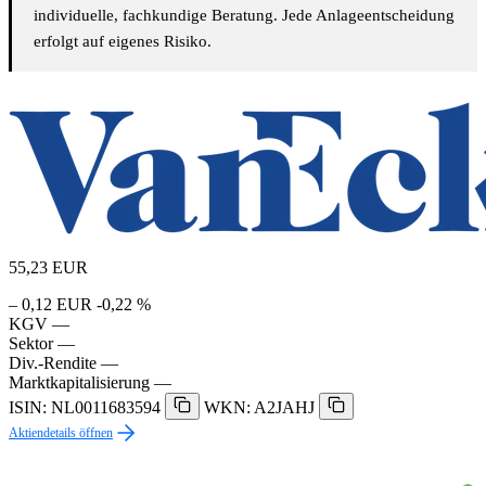
individuelle, fachkundige Beratung. Jede Anlageentscheidung
erfolgt auf eigenes Risiko.
55,23
EUR
– 0,12 EUR
-0,22 %
KGV
—
Sektor
—
Div.-Rendite
—
Marktkapitalisierung
—
ISIN: NL0011683594
WKN: A2JAHJ
Aktiendetails öffnen