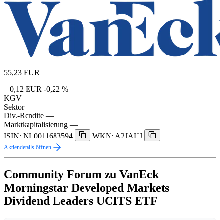
55,23
EUR
– 0,12 EUR
-0,22 %
KGV
—
Sektor
—
Div.-Rendite
—
Marktkapitalisierung
—
ISIN: NL0011683594
WKN: A2JAHJ
Aktiendetails öffnen
Community Forum zu VanEck
Morningstar Developed Markets
Dividend Leaders UCITS ETF