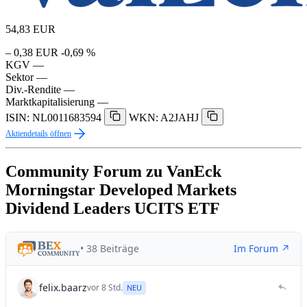
54,83
EUR
– 0,38 EUR
-0,69 %
KGV
—
Sektor
—
Div.-Rendite
—
Marktkapitalisierung
—
ISIN: NL0011683594
WKN: A2JAHJ
Aktiendetails öffnen
Community Forum zu VanEck
Morningstar Developed Markets
Dividend Leaders UCITS ETF