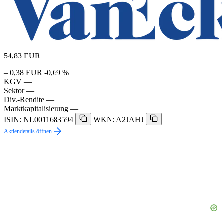
54,83
EUR
– 0,38 EUR
-0,69 %
KGV
—
Sektor
—
Div.-Rendite
—
Marktkapitalisierung
—
ISIN: NL0011683594
WKN: A2JAHJ
Aktiendetails öffnen