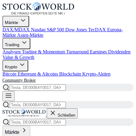
Märkte
DAX/MDAX
Nasdaq
S&P 500
Dow Jones
TecDAX
Europa-
Märkte
Asien-Märkte
Trading
Analysen
Trading & Momentum
Turnaround
Earnings
Dividenden
Value & Growth
Krypto
Bitcoin
Ethereum & Altcoins
Blockchain
Krypto-Aktien
Community
Broker
Schließen
Märkte