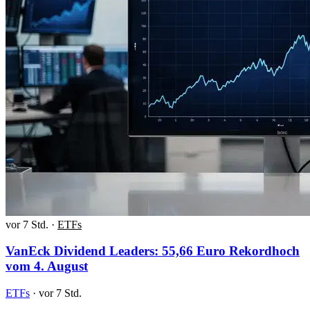
vor 7 Std.
·
ETFs
VanEck Dividend Leaders: 55,66 Euro Rekordhoch
vom 4. August
ETFs
·
vor 7 Std.