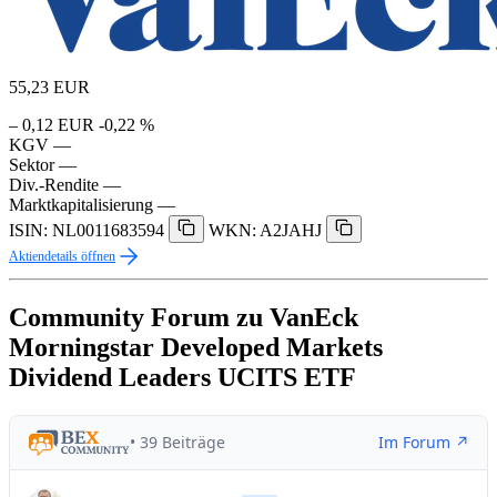
55,23
EUR
– 0,12 EUR
-0,22 %
KGV
—
Sektor
—
Div.-Rendite
—
Marktkapitalisierung
—
ISIN: NL0011683594
WKN: A2JAHJ
Aktiendetails öffnen
Community Forum zu VanEck
Morningstar Developed Markets
Dividend Leaders UCITS ETF