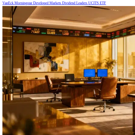
VanEck Morningstar Developed Markets Dividend Leaders UCITS ETF