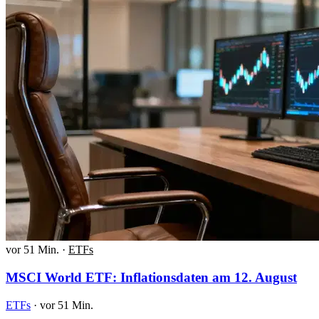
vor 51 Min.
·
ETFs
MSCI World ETF: Inflationsdaten am 12. August
ETFs
·
vor 51 Min.