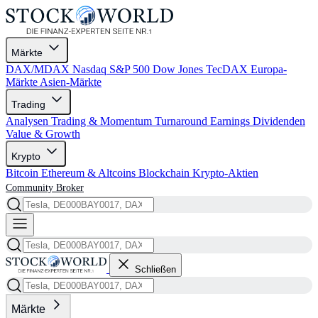
Märkte
DAX/MDAX
Nasdaq
S&P 500
Dow Jones
TecDAX
Europa-
Märkte
Asien-Märkte
Trading
Analysen
Trading & Momentum
Turnaround
Earnings
Dividenden
Value & Growth
Krypto
Bitcoin
Ethereum & Altcoins
Blockchain
Krypto-Aktien
Community
Broker
Schließen
Märkte