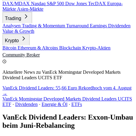
DAX/MDAX
Nasdaq
S&P 500
Dow Jones
TecDAX
Europa-
Märkte
Asien-Märkte
Trading
Analysen
Trading & Momentum
Turnaround
Earnings
Dividenden
Value & Growth
Krypto
Bitcoin
Ethereum & Altcoins
Blockchain
Krypto-Aktien
Community
Broker
Aktuellere News zu VanEck Morningstar Developed Markets
Dividend Leaders UCITS ETF
VanEck Dividend Leaders: 55,66 Euro Rekordhoch vom 4. August
→
VanEck Morningstar Developed Markets Dividend Leaders UCITS
ETF
·
Dividenden
·
Energie & Öl
·
ETFs
VanEck Dividend Leaders: Exxon-Umbau
beim Juni-Rebalancing