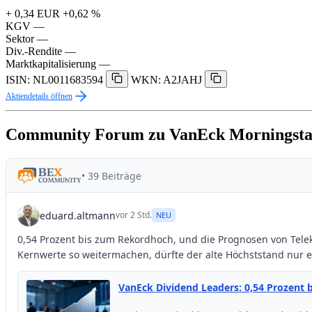
+ 0,34 EUR
+0,62 %
KGV
—
Sektor
—
Div.-Rendite
—
Marktkapitalisierung
—
ISIN: NL0011683594
WKN: A2JAHJ
Aktiendetails öffnen
Community Forum zu VanEck Morningsta