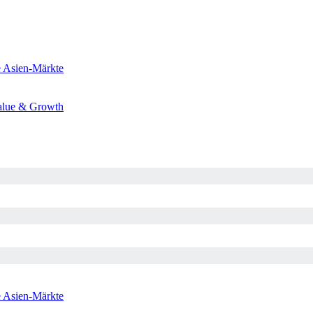
e
Asien-Märkte
alue & Growth
e
Asien-Märkte