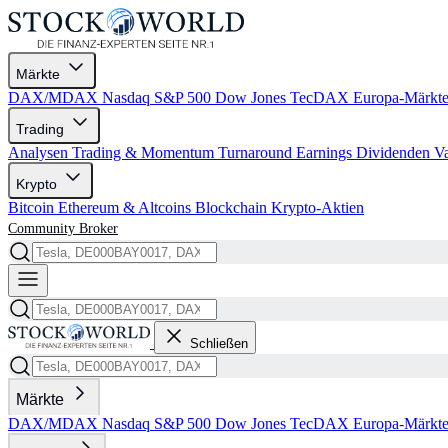
Märkte
DAX/MDAX
Nasdaq
S&P 500
Dow Jones
TecDAX
Europa-Märkt
Trading
Analysen
Trading & Momentum
Turnaround
Earnings
Dividenden
V
Krypto
Bitcoin
Ethereum & Altcoins
Blockchain
Krypto-Aktien
Community
Broker
Schließen
Märkte
DAX/MDAX
Nasdaq
S&P 500
Dow Jones
TecDAX
Europa-Märkt