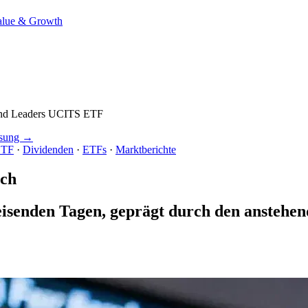
alue & Growth
end Leaders UCITS ETF
ssung →
ETF
·
Dividenden
·
ETFs
·
Marktberichte
och
isenden Tagen, geprägt durch den anstehen