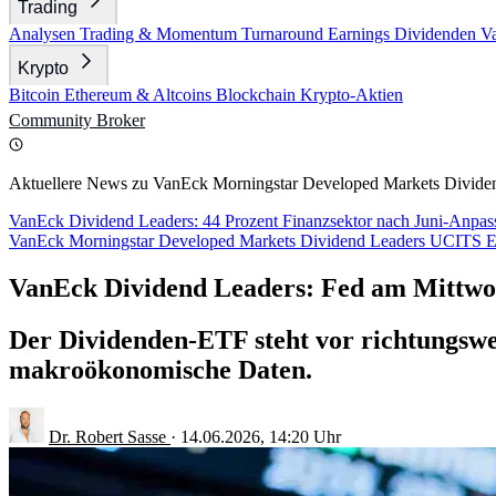
Trading
Analysen
Trading & Momentum
Turnaround
Earnings
Dividenden
V
Krypto
Bitcoin
Ethereum & Altcoins
Blockchain
Krypto-Aktien
Community
Broker
Aktuellere News zu VanEck Morningstar Developed Markets Divid
VanEck Dividend Leaders: 44 Prozent Finanzsektor nach Juni-Anpa
VanEck Morningstar Developed Markets Dividend Leaders UCITS 
VanEck Dividend Leaders: Fed am Mittw
Der Dividenden-ETF steht vor richtungswe
makroökonomische Daten.
Dr. Robert Sasse
·
14.06.2026, 14:20 Uhr