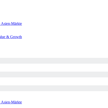
e
Asien-Märkte
alue & Growth
e
Asien-Märkte