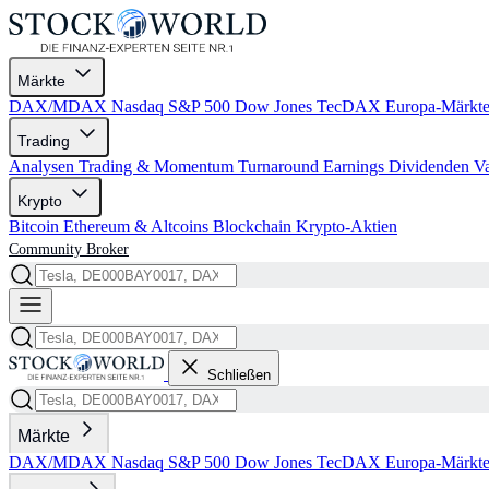
Märkte
DAX/MDAX
Nasdaq
S&P 500
Dow Jones
TecDAX
Europa-Märkt
Trading
Analysen
Trading & Momentum
Turnaround
Earnings
Dividenden
V
Krypto
Bitcoin
Ethereum & Altcoins
Blockchain
Krypto-Aktien
Community
Broker
Schließen
Märkte
DAX/MDAX
Nasdaq
S&P 500
Dow Jones
TecDAX
Europa-Märkt