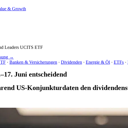
alue & Growth
end Leaders UCITS ETF
ssung →
ETF
·
Banken & Versicherungen
·
Dividenden
·
Energie & Öl
·
ETFs
·
–17. Juni entscheidend
hrend US-Konjunkturdaten den dividendenst