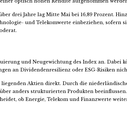
iner optisch hohen Rendite aufgenommen werden, o
er drei Jahre lag Mitte Mai bei 16,89 Prozent. Hi
ologie- und Telekomwerte einbeziehen, sofern sie 
oderat.
tituierung und Neugewichtung des Index an. Dabei 
ungen an Dividendenresilienz oder ESG-Risiken nich
e liegenden Aktien direkt. Durch die niederländisc
ber anders strukturierten Produkten beeinflussen
heidet, ob Energie, Telekom und Finanzwerte weite