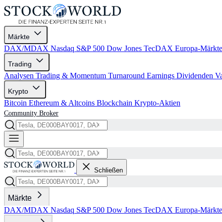
Märkte
DAX/MDAX
Nasdaq
S&P 500
Dow Jones
TecDAX
Europa-Märkt
Trading
Analysen
Trading & Momentum
Turnaround
Earnings
Dividenden
V
Krypto
Bitcoin
Ethereum & Altcoins
Blockchain
Krypto-Aktien
Community
Broker
Schließen
Märkte
DAX/MDAX
Nasdaq
S&P 500
Dow Jones
TecDAX
Europa-Märkt