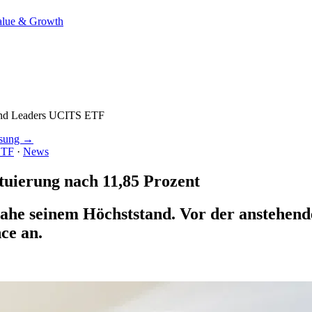
alue & Growth
end Leaders UCITS ETF
ssung →
ETF
·
News
tuierung nach 11,85 Prozent
ahe seinem Höchststand. Vor der anstehend
ce an.