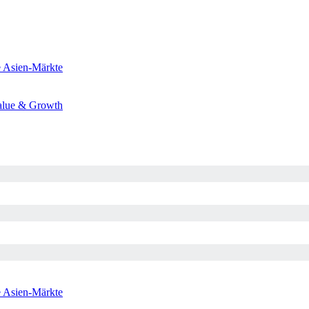
e
Asien-Märkte
alue & Growth
e
Asien-Märkte