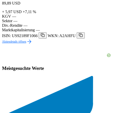
89,89
USD
+ 5,97 USD
+7,11 %
KGV
—
Sektor
—
Div.-Rendite
—
Marktkapitalisierung
—
ISIN: US92189F1066
WKN: A2AHFU
Aktiendetails öffnen
Meistgesuchte Werte