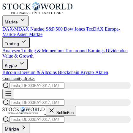
Märkte
DAX/MDAX
Nasdaq
S&P 500
Dow Jones
TecDAX
Europa-
Märkte
Asien-Märkte
Trading
Analysen
Trading & Momentum
Turnaround
Earnings
Dividenden
Value & Growth
Krypto
Bitcoin
Ethereum & Altcoins
Blockchain
Krypto-Aktien
Community
Broker
Schließen
Märkte