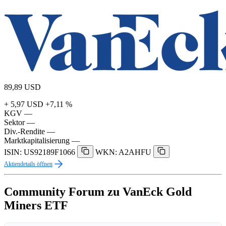
89,89
USD
+ 5,97 USD
+7,11 %
KGV
—
Sektor
—
Div.-Rendite
—
Marktkapitalisierung
—
ISIN: US92189F1066
WKN: A2AHFU
Aktiendetails öffnen
Community Forum zu VanEck Gold
Miners ETF