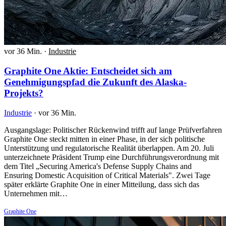
vor 36 Min.
·
Industrie
Graphite One Aktie: Entscheidet sich am
Genehmigungspfad die Zukunft des Alaska-
Projekts?
Industrie
·
vor 36 Min.
Ausgangslage: Politischer Rückenwind trifft auf lange Prüfverfahren
Graphite One steckt mitten in einer Phase, in der sich politische
Unterstützung und regulatorische Realität überlappen. Am 20. Juli
unterzeichnete Präsident Trump eine Durchführungsverordnung mit
dem Titel „Securing America's Defense Supply Chains and
Ensuring Domestic Acquisition of Critical Materials". Zwei Tage
später erklärte Graphite One in einer Mitteilung, dass sich das
Unternehmen mit…
Graphite One