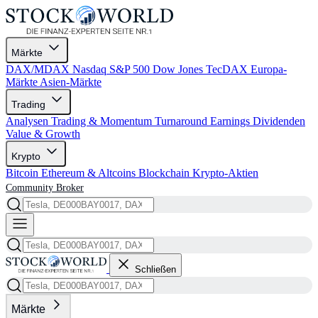
Märkte
DAX/MDAX
Nasdaq
S&P 500
Dow Jones
TecDAX
Europa-
Märkte
Asien-Märkte
Trading
Analysen
Trading & Momentum
Turnaround
Earnings
Dividenden
Value & Growth
Krypto
Bitcoin
Ethereum & Altcoins
Blockchain
Krypto-Aktien
Community
Broker
Schließen
Märkte