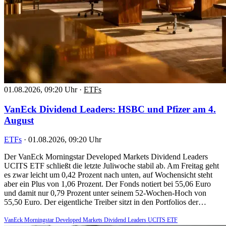
01.08.2026, 09:20 Uhr
·
ETFs
VanEck Dividend Leaders: HSBC und Pfizer am 4.
August
ETFs
·
01.08.2026, 09:20 Uhr
Der VanEck Morningstar Developed Markets Dividend Leaders
UCITS ETF schließt die letzte Juliwoche stabil ab. Am Freitag geht
es zwar leicht um 0,42 Prozent nach unten, auf Wochensicht steht
aber ein Plus von 1,06 Prozent. Der Fonds notiert bei 55,06 Euro
und damit nur 0,79 Prozent unter seinem 52-Wochen-Hoch von
55,50 Euro. Der eigentliche Treiber sitzt in den Portfolios der…
VanEck Morningstar Developed Markets Dividend Leaders UCITS ETF