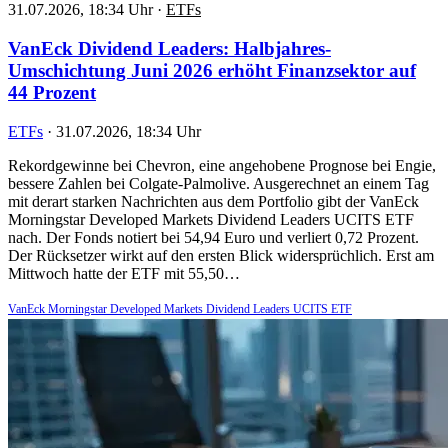
31.07.2026, 18:34 Uhr
·
ETFs
VanEck Dividend Leaders: Halbjahres-
Umschichtung Juni 2026 erhöht Finanzsektor auf
44 Prozent
ETFs
·
31.07.2026, 18:34 Uhr
Rekordgewinne bei Chevron, eine angehobene Prognose bei Engie,
bessere Zahlen bei Colgate-Palmolive. Ausgerechnet an einem Tag
mit derart starken Nachrichten aus dem Portfolio gibt der VanEck
Morningstar Developed Markets Dividend Leaders UCITS ETF
nach. Der Fonds notiert bei 54,94 Euro und verliert 0,72 Prozent.
Der Rücksetzer wirkt auf den ersten Blick widersprüchlich. Erst am
Mittwoch hatte der ETF mit 55,50…
VanEck Morningstar Developed Markets Dividend Leaders UCITS ETF