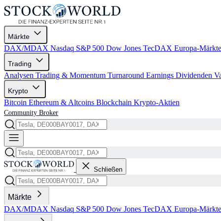
Märkte
DAX/MDAX
Nasdaq
S&P 500
Dow Jones
TecDAX
Europa-Märkt
Trading
Analysen
Trading & Momentum
Turnaround
Earnings
Dividenden
V
Krypto
Bitcoin
Ethereum & Altcoins
Blockchain
Krypto-Aktien
Community
Broker
Schließen
Märkte
DAX/MDAX
Nasdaq
S&P 500
Dow Jones
TecDAX
Europa-Märkt