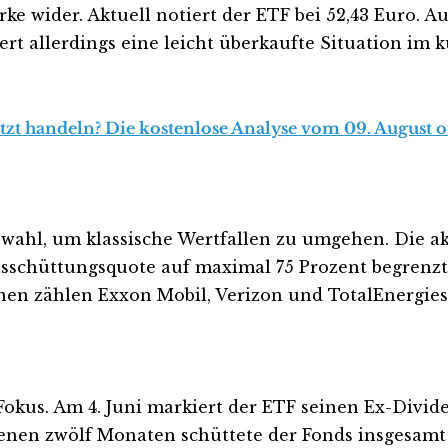
ke wider. Aktuell notiert der ETF bei 52,43 Euro. A
ert allerdings eine leicht überkaufte Situation im k
zt handeln? Die kostenlose Analyse vom 09. August or
uswahl, um klassische Wertfallen zu umgehen. Die 
Ausschüttungsquote auf maximal 75 Prozent begrenzt.
nen zählen Exxon Mobil, Verizon und TotalEnergies
 Fokus. Am 4. Juni markiert der ETF seinen Ex-Divi
nen zwölf Monaten schüttete der Fonds insgesamt 1,