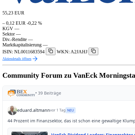
55,23
EUR
– 0,12 EUR
-0,22 %
KGV
—
Sektor
—
Div.-Rendite
—
Marktkapitalisierung
—
ISIN: NL0011683594
WKN: A2JAHJ
Aktiendetails öffnen
Community Forum zu VanEck Morningsta