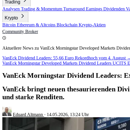
Trading
Analysen
Trading & Momentum
Turnaround
Earnings
Dividenden
V
Krypto
Bitcoin
Ethereum & Altcoins
Blockchain
Krypto-Aktien
Community
Broker
Aktuellere News zu VanEck Morningstar Developed Markets Divid
VanEck Dividend Leaders: 55,66 Euro Rekordhoch vom 4. August 
VanEck Morningstar Developed Markets Dividend Leaders UCITS 
VanEck Morningstar Dividend Leaders: Ex-
VanEck bringt neuen thesaurierenden Divi
und starke Renditen.
Eduard Altmann
·
14.05.2026, 13:24 Uhr