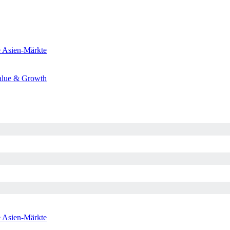
e
Asien-Märkte
alue & Growth
e
Asien-Märkte