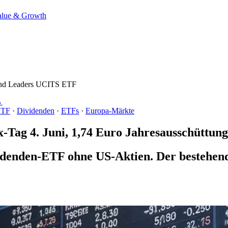
alue & Growth
end Leaders UCITS ETF
→
ETF
·
Dividenden
·
ETFs
·
Europa-Märkte
Tag 4. Juni, 1,74 Euro Jahresausschüttung
denden-ETF ohne US-Aktien. Der bestehend