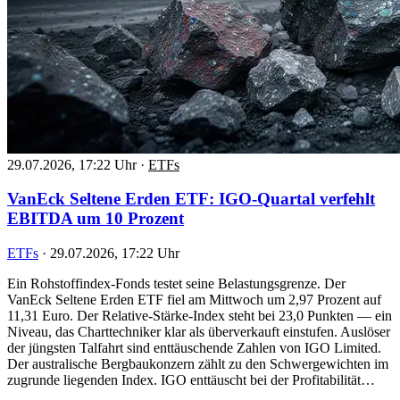
29.07.2026, 17:22 Uhr
·
ETFs
VanEck Seltene Erden ETF: IGO-Quartal verfehlt
EBITDA um 10 Prozent
ETFs
·
29.07.2026, 17:22 Uhr
Ein Rohstoffindex-Fonds testet seine Belastungsgrenze. Der
VanEck Seltene Erden ETF fiel am Mittwoch um 2,97 Prozent auf
11,31 Euro. Der Relative-Stärke-Index steht bei 23,0 Punkten — ein
Niveau, das Charttechniker klar als überverkauft einstufen. Auslöser
der jüngsten Talfahrt sind enttäuschende Zahlen von IGO Limited.
Der australische Bergbaukonzern zählt zu den Schwergewichten im
zugrunde liegenden Index. IGO enttäuscht bei der Profitabilität…