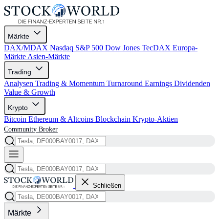
Märkte
DAX/MDAX
Nasdaq
S&P 500
Dow Jones
TecDAX
Europa-
Märkte
Asien-Märkte
Trading
Analysen
Trading & Momentum
Turnaround
Earnings
Dividenden
Value & Growth
Krypto
Bitcoin
Ethereum & Altcoins
Blockchain
Krypto-Aktien
Community
Broker
Schließen
Märkte