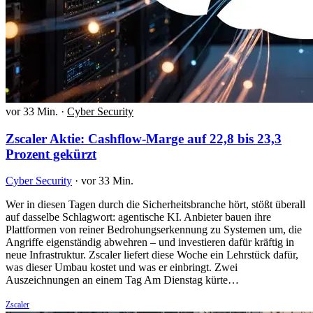
vor 33 Min.
·
Cyber Security
Zscaler Aktie: Cashflow-Marge auf 22,8 bis 23,3
Prozent gekürzt
Cyber Security
·
vor 33 Min.
Wer in diesen Tagen durch die Sicherheitsbranche hört, stößt überall
auf dasselbe Schlagwort: agentische KI. Anbieter bauen ihre
Plattformen von reiner Bedrohungserkennung zu Systemen um, die
Angriffe eigenständig abwehren – und investieren dafür kräftig in
neue Infrastruktur. Zscaler liefert diese Woche ein Lehrstück dafür,
was dieser Umbau kostet und was er einbringt. Zwei
Auszeichnungen an einem Tag Am Dienstag kürte…
Zscaler