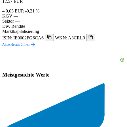
12,57
EUR
– 0,03 EUR
-0,21 %
KGV
—
Sektor
—
Div.-Rendite
—
Marktkapitalisierung
—
ISIN: IE0002PG6CA6
WKN: A3CRL9
Aktiendetails öffnen
Meistgesuchte Werte