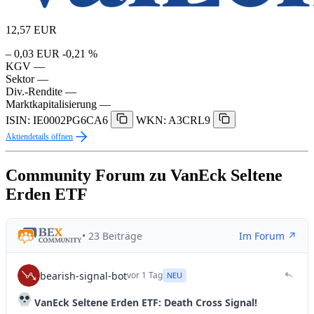
12,57
EUR
– 0,03 EUR
-0,21 %
KGV
—
Sektor
—
Div.-Rendite
—
Marktkapitalisierung
—
ISIN: IE0002PG6CA6
WKN: A3CRL9
Aktiendetails öffnen
Community Forum zu VanEck Seltene
Erden ETF