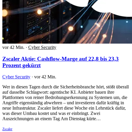
vor 42 Min.
·
Cyber Security
Zscaler Aktie: Cashflow-Marge auf 22,8 bis 23,3
Prozent gekürzt
Cyber Security
·
vor 42 Min.
Wer in diesen Tagen durch die Sicherheitsbranche hört, stößt überall
auf dasselbe Schlagwort: agentische KI. Anbieter bauen ihre
Plattformen von reiner Bedrohungserkennung zu Systemen um, die
Angriffe eigenständig abwehren – und investieren dafür kräftig in
neue Infrastruktur. Zscaler liefert diese Woche ein Lehrstück dafür,
was dieser Umbau kostet und was er einbringt. Zwei
Auszeichnungen an einem Tag Am Dienstag kürte…
Zscaler