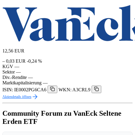
12,56
EUR
– 0,03 EUR
-0,24 %
KGV
—
Sektor
—
Div.-Rendite
—
Marktkapitalisierung
—
ISIN: IE0002PG6CA6
WKN: A3CRL9
Aktiendetails öffnen
Community Forum zu VanEck Seltene
Erden ETF