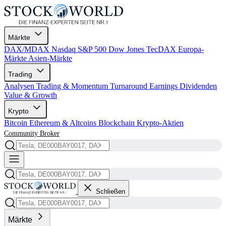
Märkte
DAX/MDAX
Nasdaq
S&P 500
Dow Jones
TecDAX
Europa-
Märkte
Asien-Märkte
Trading
Analysen
Trading & Momentum
Turnaround
Earnings
Dividenden
Value & Growth
Krypto
Bitcoin
Ethereum & Altcoins
Blockchain
Krypto-Aktien
Community
Broker
Schließen
Märkte