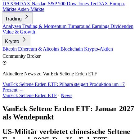
DAX/MDAX
Nasdaq
S&P 500
Dow Jones
TecDAX
Europa-
Märkte
Asien-Märkte
Trading
Analysen
Trading & Momentum
Turnaround
Earnings
Dividenden
Value & Growth
Krypto
Bitcoin
Ethereum & Altcoins
Blockchain
Krypto-Aktien
Community
Broker
Aktuellere News zu VanEck Seltene Erden ETF
VanEck Seltene Erden ETF: Pilbara steigert Produktion um 17
Prozent →
VanEck Seltene Erden ETF
·
News
VanEck Seltene Erden ETF: Januar 2027
als Wendepunkt
US-Militär verbietet chinesische Seltene