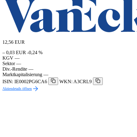
12,56
EUR
– 0,03 EUR
-0,24 %
KGV
—
Sektor
—
Div.-Rendite
—
Marktkapitalisierung
—
ISIN: IE0002PG6CA6
WKN: A3CRL9
Aktiendetails öffnen