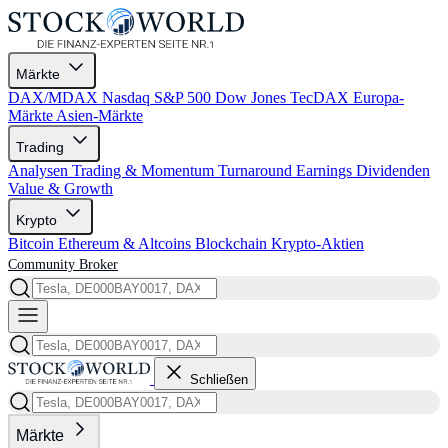
Märkte
DAX/MDAX
Nasdaq
S&P 500
Dow Jones
TecDAX
Europa-
Märkte
Asien-Märkte
Trading
Analysen
Trading & Momentum
Turnaround
Earnings
Dividenden
Value & Growth
Krypto
Bitcoin
Ethereum & Altcoins
Blockchain
Krypto-Aktien
Community
Broker
Schließen
Märkte