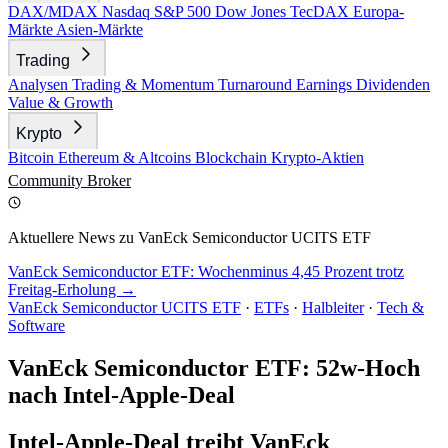
DAX/MDAX
Nasdaq
S&P 500
Dow Jones
TecDAX
Europa-
Märkte
Asien-Märkte
Trading
Analysen
Trading & Momentum
Turnaround
Earnings
Dividenden
Value & Growth
Krypto
Bitcoin
Ethereum & Altcoins
Blockchain
Krypto-Aktien
Community
Broker
Aktuellere News zu VanEck Semiconductor UCITS ETF
VanEck Semiconductor ETF: Wochenminus 4,45 Prozent trotz
Freitag-Erholung →
VanEck Semiconductor UCITS ETF
·
ETFs
·
Halbleiter
·
Tech &
Software
VanEck Semiconductor ETF: 52w-Hoch
nach Intel-Apple-Deal
Intel-Apple-Deal treibt VanEck