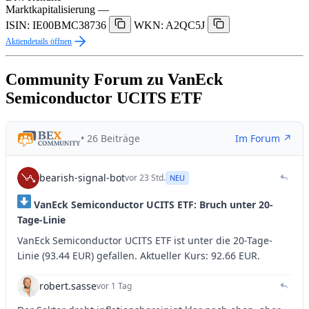
Marktkapitalisierung
—
ISIN: IE00BMC38736
WKN: A2QC5J
Aktiendetails öffnen
Community Forum zu VanEck
Semiconductor UCITS ETF