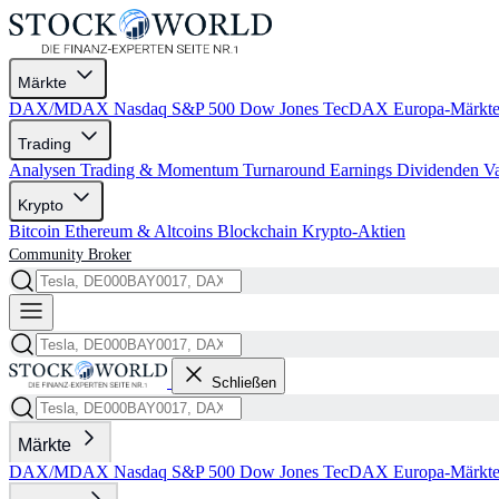
Märkte
DAX/MDAX
Nasdaq
S&P 500
Dow Jones
TecDAX
Europa-Märkt
Trading
Analysen
Trading & Momentum
Turnaround
Earnings
Dividenden
V
Krypto
Bitcoin
Ethereum & Altcoins
Blockchain
Krypto-Aktien
Community
Broker
Schließen
Märkte
DAX/MDAX
Nasdaq
S&P 500
Dow Jones
TecDAX
Europa-Märkt