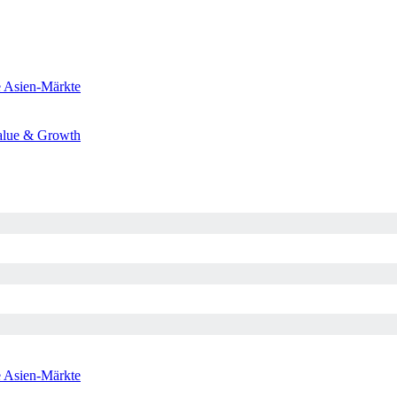
e
Asien-Märkte
alue & Growth
e
Asien-Märkte