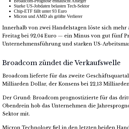
Broadcom-Prognose enttäuscht Anleger
Starke US-Jobdaten belasten Tech-Sektor
Chip-ETF fällt unter 93 Euro
Micron und AMD als größte Verlierer
Innerhalb von zwei Handelstagen löste sich mehr 
Freitag bei 92,04 Euro — ein Minus von gut fünf 
Unternehmensführung und starken US-Arbeitsmar
Broadcom zündet die Verkaufswelle
Broadcom lieferte für das zweite Geschäftsquarta
Milliarden Dollar, der Konsens bei 22,13 Milliard
Der Grund: Broadcom prognostizierte für das dritt
Obendrein hob das Unternehmen die Jahresprognose
Sektor mit.
Micron Technology fiel in den letzten beiden Han