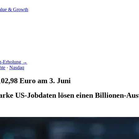
alue & Growth
ag-Erholung →
hte
·
Nasdaq
02,98 Euro am 3. Juni
rke US-Jobdaten lösen einen Billionen-Ausv