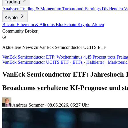
Trading
Analysen
Trading & Momentum
Turnaround
Earnings
Dividenden
V
Krypto
Bitcoin
Ethereum & Altcoins
Blockchain
Krypto-Aktien
Community
Broker
Aktuellere News zu VanEck Semiconductor UCITS ETF
VanEck Semiconductor ETF: Wochenminus 4,45 Prozent trotz Freit
VanEck Semiconductor UCITS ETF
·
ETFs
·
Halbleiter
·
Marktberic
VanEck Semiconductor ETF: Jahreshoch 1
Broadcoms verhaltene KI-Prognose und sta
Andreas Sommer
·
08.06.2026, 06:27 Uhr