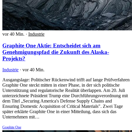
vor 40 Min.
·
Industrie
Graphite One Aktie: Entscheidet sich am
Genehmigungspfad die Zukunft des Alaska-
Projekts?
Industrie
·
vor 40 Min.
Ausgangslage: Politischer Rückenwind trifft auf lange Prüfverfahren
Graphite One steckt mitten in einer Phase, in der sich politische
Unterstützung und regulatorische Realität überlappen. Am 20. Juli
unterzeichnete Präsident Trump eine Durchführungsverordnung mit
dem Titel „Securing America's Defense Supply Chains and
Ensuring Domestic Acquisition of Critical Materials". Zwei Tage
später erklärte Graphite One in einer Mitteilung, dass sich das
Unternehmen mit…
Graphite One