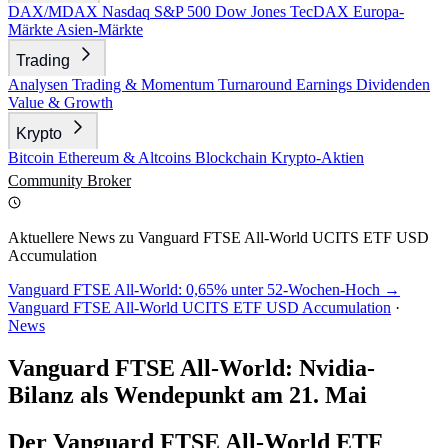
DAX/MDAX
Nasdaq
S&P 500
Dow Jones
TecDAX
Europa-
Märkte
Asien-Märkte
Trading
Analysen
Trading & Momentum
Turnaround
Earnings
Dividenden
Value & Growth
Krypto
Bitcoin
Ethereum & Altcoins
Blockchain
Krypto-Aktien
Community
Broker
Aktuellere News zu Vanguard FTSE All-World UCITS ETF USD
Accumulation
Vanguard FTSE All-World: 0,65% unter 52-Wochen-Hoch →
Vanguard FTSE All-World UCITS ETF USD Accumulation
·
News
Vanguard FTSE All-World: Nvidia-
Bilanz als Wendepunkt am 21. Mai
Der Vanguard FTSE All-World ETF