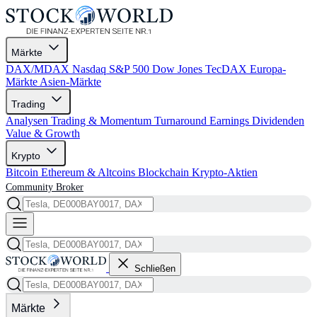
Märkte
DAX/MDAX
Nasdaq
S&P 500
Dow Jones
TecDAX
Europa-
Märkte
Asien-Märkte
Trading
Analysen
Trading & Momentum
Turnaround
Earnings
Dividenden
Value & Growth
Krypto
Bitcoin
Ethereum & Altcoins
Blockchain
Krypto-Aktien
Community
Broker
Schließen
Märkte