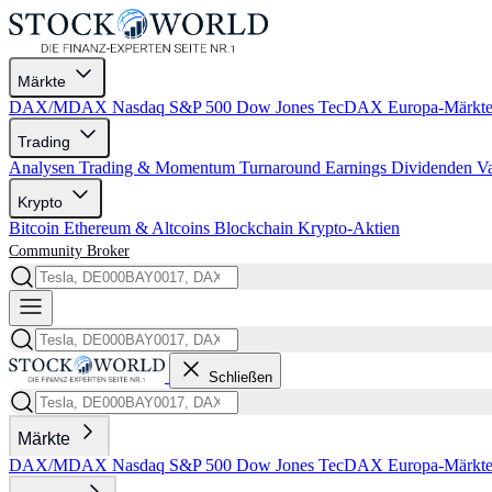
Märkte
DAX/MDAX
Nasdaq
S&P 500
Dow Jones
TecDAX
Europa-Märkt
Trading
Analysen
Trading & Momentum
Turnaround
Earnings
Dividenden
V
Krypto
Bitcoin
Ethereum & Altcoins
Blockchain
Krypto-Aktien
Community
Broker
Schließen
Märkte
DAX/MDAX
Nasdaq
S&P 500
Dow Jones
TecDAX
Europa-Märkt