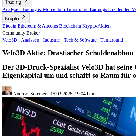
Trading
Analysen
Trading & Momentum
Turnaround
Earnings
Dividenden
V
Krypto
Bitcoin
Ethereum & Altcoins
Blockchain
Krypto-Aktien
Community
Broker
Velo3D
·
Analysen
·
Industrie
·
Tech & Software
·
Turnaround
Velo3D Aktie: Drastischer Schuldenabbau
Der 3D-Druck-Spezialist Velo3D hat sein
Eigenkapital um und schafft so Raum für o
Andreas Sommer
·
15.03.2026, 19:04 Uhr