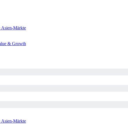
e
Asien-Märkte
alue & Growth
e
Asien-Märkte