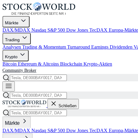
Märkte
DAX/MDAX
Nasdaq
S&P 500
Dow Jones
TecDAX
Europa-Märkt
Trading
Analysen
Trading & Momentum
Turnaround
Earnings
Dividenden
V
Krypto
Bitcoin
Ethereum & Altcoins
Blockchain
Krypto-Aktien
Community
Broker
Schließen
Märkte
DAX/MDAX
Nasdaq
S&P 500
Dow Jones
TecDAX
Europa-Märkt