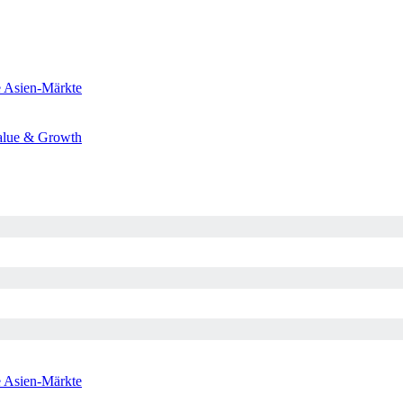
e
Asien-Märkte
alue & Growth
e
Asien-Märkte