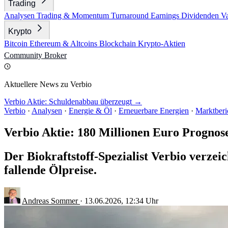
Trading
Analysen
Trading & Momentum
Turnaround
Earnings
Dividenden
V
Krypto
Bitcoin
Ethereum & Altcoins
Blockchain
Krypto-Aktien
Community
Broker
Aktuellere News zu Verbio
Verbio Aktie: Schuldenabbau überzeugt →
Verbio
·
Analysen
·
Energie & Öl
·
Erneuerbare Energien
·
Marktberi
Verbio Aktie: 180 Millionen Euro Prognos
Der Biokraftstoff-Spezialist Verbio verzei
fallende Ölpreise.
Andreas Sommer
·
13.06.2026, 12:34 Uhr