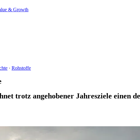
alue & Growth
chte
·
Rohstoffe
e
chnet trotz angehobener Jahresziele einen d