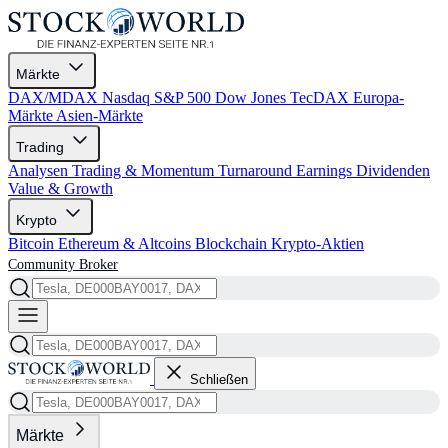
Märkte
DAX/MDAX
Nasdaq
S&P 500
Dow Jones
TecDAX
Europa-
Märkte
Asien-Märkte
Trading
Analysen
Trading & Momentum
Turnaround
Earnings
Dividenden
Value & Growth
Krypto
Bitcoin
Ethereum & Altcoins
Blockchain
Krypto-Aktien
Community
Broker
Schließen
Märkte