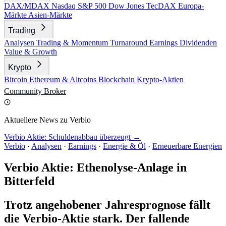
DAX/MDAX
Nasdaq
S&P 500
Dow Jones
TecDAX
Europa-
Märkte
Asien-Märkte
Trading
Analysen
Trading & Momentum
Turnaround
Earnings
Dividenden
Value & Growth
Krypto
Bitcoin
Ethereum & Altcoins
Blockchain
Krypto-Aktien
Community
Broker
Aktuellere News zu Verbio
Verbio Aktie: Schuldenabbau überzeugt →
Verbio
·
Analysen
·
Earnings
·
Energie & Öl
·
Erneuerbare Energien
Verbio Aktie: Ethenolyse-Anlage in
Bitterfeld
Trotz angehobener Jahresprognose fällt
die Verbio-Aktie stark. Der fallende