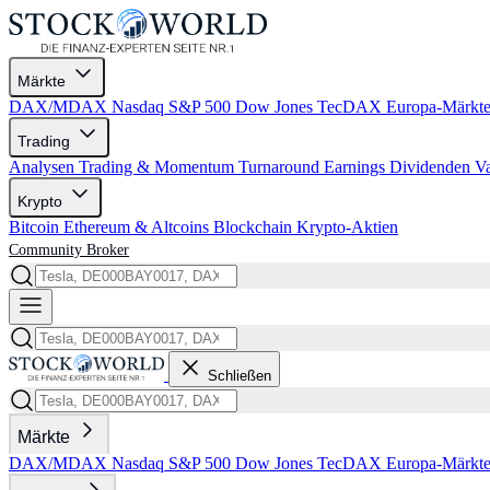
Märkte
DAX/MDAX
Nasdaq
S&P 500
Dow Jones
TecDAX
Europa-Märkt
Trading
Analysen
Trading & Momentum
Turnaround
Earnings
Dividenden
V
Krypto
Bitcoin
Ethereum & Altcoins
Blockchain
Krypto-Aktien
Community
Broker
Schließen
Märkte
DAX/MDAX
Nasdaq
S&P 500
Dow Jones
TecDAX
Europa-Märkt