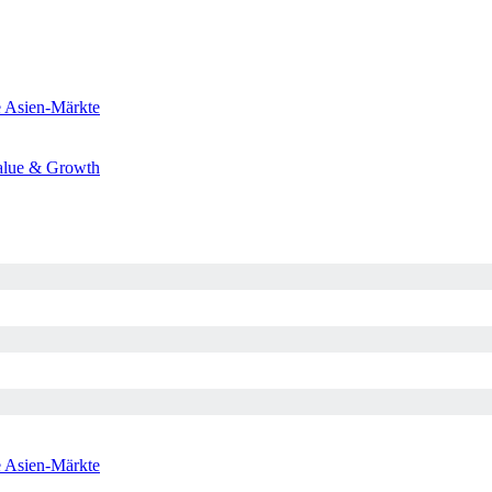
e
Asien-Märkte
alue & Growth
e
Asien-Märkte