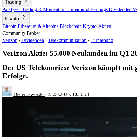
Trading
Analysen
Trading & Momentum
Turnaround
Earnings
Dividenden
V
Krypto
Bitcoin
Ethereum & Altcoins
Blockchain
Krypto-Aktien
Community
Broker
Verizon
·
Dividenden
·
Telekommunikation
·
Turnaround
Verizon Aktie: 55.000 Neukunden im Q1 2
Der US-Telekomriese Verizon kämpft mit 
Erfolge.
Dieter Jaworski
·
23.06.2026, 10:36 Uhr