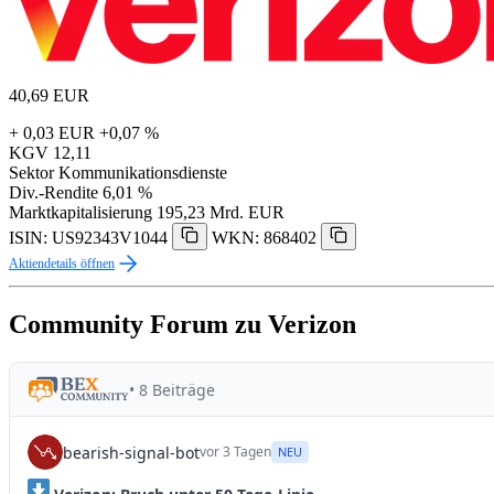
40,69
EUR
+ 0,03 EUR
+0,07 %
KGV
12,11
Sektor
Kommunikationsdienste
Div.-Rendite
6,01 %
Marktkapitalisierung
195,23 Mrd. EUR
ISIN: US92343V1044
WKN: 868402
Aktiendetails öffnen
Community Forum zu Verizon