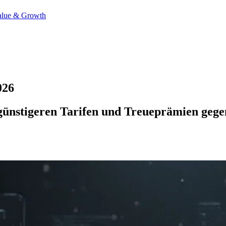
alue & Growth
026
günstigeren Tarifen und Treueprämien gege