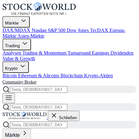
Märkte
DAX/MDAX
Nasdaq
S&P 500
Dow Jones
TecDAX
Europa-
Märkte
Asien-Märkte
Trading
Analysen
Trading & Momentum
Turnaround
Earnings
Dividenden
Value & Growth
Krypto
Bitcoin
Ethereum & Altcoins
Blockchain
Krypto-Aktien
Community
Broker
Schließen
Märkte