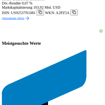
Div.-Rendite
0,07 %
Marktkapitalisierung
103,92 Mrd. USD
ISIN: US92537N1081
WKN: A2PZ5A
Aktiendetails öffnen
Meistgesuchte Werte