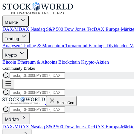
Märkte
DAX/MDAX
Nasdaq
S&P 500
Dow Jones
TecDAX
Europa-Märkt
Trading
Analysen
Trading & Momentum
Turnaround
Earnings
Dividenden
V
Krypto
Bitcoin
Ethereum & Altcoins
Blockchain
Krypto-Aktien
Community
Broker
Schließen
Märkte
DAX/MDAX
Nasdaq
S&P 500
Dow Jones
TecDAX
Europa-Märkt