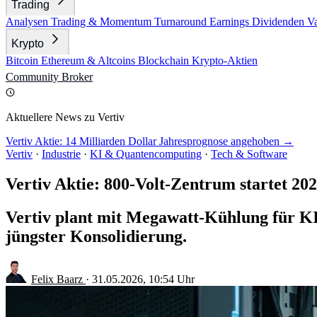
Trading
Analysen
Trading & Momentum
Turnaround
Earnings
Dividenden
V
Krypto
Bitcoin
Ethereum & Altcoins
Blockchain
Krypto-Aktien
Community
Broker
Aktuellere News zu Vertiv
Vertiv Aktie: 14 Milliarden Dollar Jahresprognose angehoben →
Vertiv
·
Industrie
·
KI & Quantencomputing
·
Tech & Software
Vertiv Aktie: 800-Volt-Zentrum startet 20
Vertiv plant mit Megawatt-Kühlung für KI
jüngster Konsolidierung.
Felix Baarz
·
31.05.2026, 10:54 Uhr