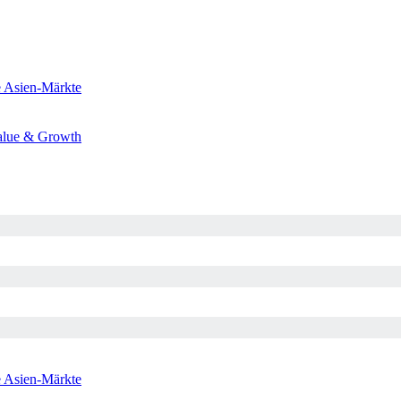
e
Asien-Märkte
alue & Growth
e
Asien-Märkte