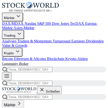
Märkte
DAX/MDAX
Nasdaq
S&P 500
Dow Jones
TecDAX
Europa-
Märkte
Asien-Märkte
Trading
Analysen
Trading & Momentum
Turnaround
Earnings
Dividenden
Value & Growth
Krypto
Bitcoin
Ethereum & Altcoins
Blockchain
Krypto-Aktien
Community
Broker
Schließen
Märkte