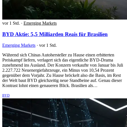
vor 1 Std.
·
Emerging Markets
BYD Aktie: 5,5 Milliarden Reais für Brasilien
Emerging Markets
·
vor 1 Std.
Während sich Chinas Autohersteller zu Hause einen erbitterten
Preiskampf liefern, verlagert sich das eigentliche BYD-Drama
zunehmend ins Ausland. Der Konzern verkaufte von Januar bis Juli
2.227.722 Neuenergiefahrzeuge, ein Minus von 10,54 Prozent
gegenüber dem Vorjahr. Zu Hause bröckelt also die Basis, im Rest
der Welt baut BYD gleichzeitig neue Standbeine auf. Genau dieser
Kontrast lohnt einen genaueren Blick. Brasilien als…
BYD