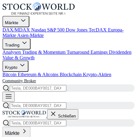
Märkte
DAX/MDAX
Nasdaq
S&P 500
Dow Jones
TecDAX
Europa-
Märkte
Asien-Märkte
Trading
Analysen
Trading & Momentum
Turnaround
Earnings
Dividenden
Value & Growth
Krypto
Bitcoin
Ethereum & Altcoins
Blockchain
Krypto-Aktien
Community
Broker
Schließen
Märkte