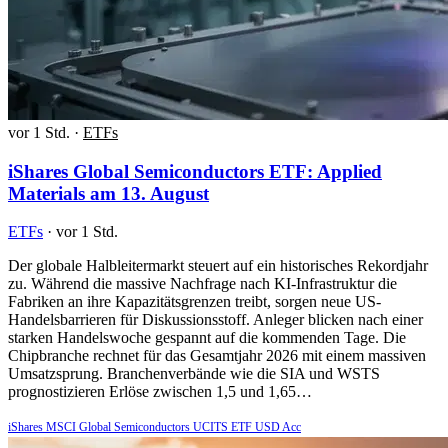
vor 1 Std.
·
ETFs
iShares Global Semiconductors ETF: Applied
Materials am 13. August
ETFs
·
vor 1 Std.
Der globale Halbleitermarkt steuert auf ein historisches Rekordjahr
zu. Während die massive Nachfrage nach KI-Infrastruktur die
Fabriken an ihre Kapazitätsgrenzen treibt, sorgen neue US-
Handelsbarrieren für Diskussionsstoff. Anleger blicken nach einer
starken Handelswoche gespannt auf die kommenden Tage. Die
Chipbranche rechnet für das Gesamtjahr 2026 mit einem massiven
Umsatzsprung. Branchenverbände wie die SIA und WSTS
prognostizieren Erlöse zwischen 1,5 und 1,65…
iShares MSCI Global Semiconductors UCITS ETF USD Acc