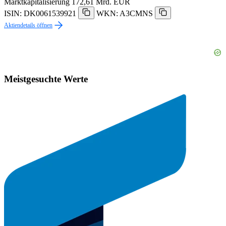
Marktkapitalisierung
172,61 Mrd. EUR
ISIN: DK0061539921
WKN: A3CMNS
Aktiendetails öffnen
Meistgesuchte Werte