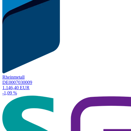
Rheinmetall
DE0007030009
1.146,40 EUR
-1,09 %