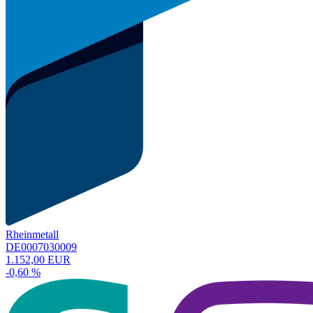
Rheinmetall
DE0007030009
1.152,00 EUR
-0,60 %