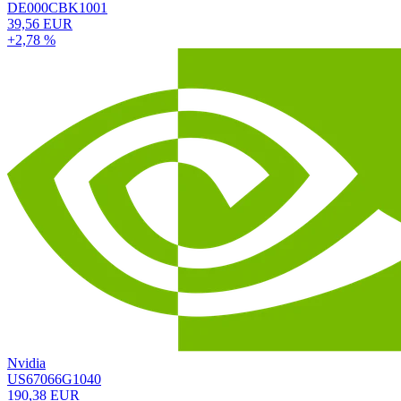
DE000CBK1001
39,56 EUR
+2,78 %
Nvidia
US67066G1040
190,38 EUR