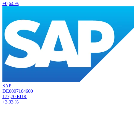
+0,64 %
SAP
DE0007164600
177,70 EUR
+3,93 %