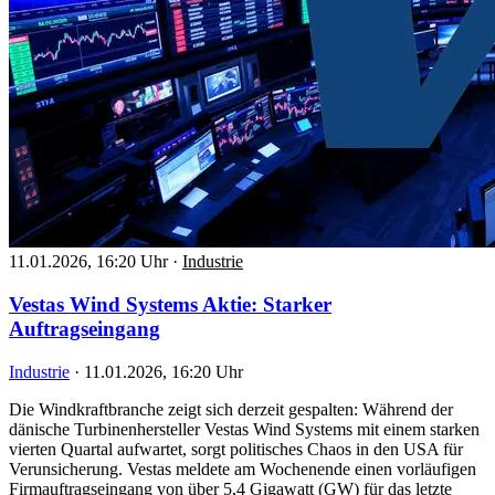
11.01.2026, 16:20 Uhr
·
Industrie
Vestas Wind Systems Aktie: Starker
Auftragseingang
Industrie
·
11.01.2026, 16:20 Uhr
Die Windkraftbranche zeigt sich derzeit gespalten: Während der
dänische Turbinenhersteller Vestas Wind Systems mit einem starken
vierten Quartal aufwartet, sorgt politisches Chaos in den USA für
Verunsicherung. Vestas meldete am Wochenende einen vorläufigen
Firmauftragseingang von über 5,4 Gigawatt (GW) für das letzte