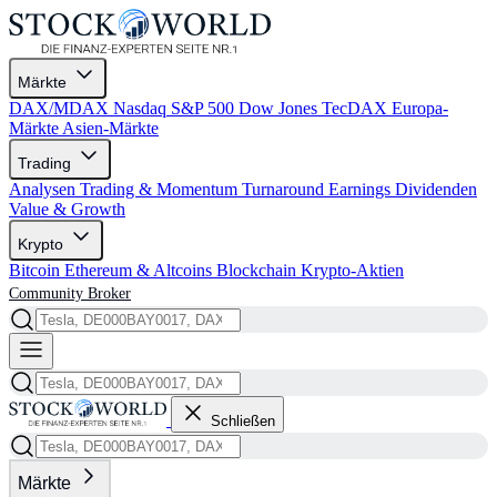
Märkte
DAX/MDAX
Nasdaq
S&P 500
Dow Jones
TecDAX
Europa-
Märkte
Asien-Märkte
Trading
Analysen
Trading & Momentum
Turnaround
Earnings
Dividenden
Value & Growth
Krypto
Bitcoin
Ethereum & Altcoins
Blockchain
Krypto-Aktien
Community
Broker
Schließen
Märkte