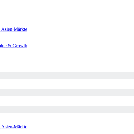
e
Asien-Märkte
alue & Growth
e
Asien-Märkte