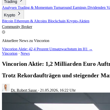
Trading
Analysen
Trading & Momentum
Turnaround
Earnings
Dividenden
V
Krypto
Bitcoin
Ethereum & Altcoins
Blockchain
Krypto-Aktien
Community
Broker
Aktuellere News zu Vincorion
Vincorion Aktie: 42,4 Prozent Umsatzwachstum im H1 →
Vincorion
·
News
Vincorion Aktie: 1,2 Milliarden Euro Auft
Trotz Rekordaufträgen und steigender Marg
Dr. Robert Sasse
·
21.05.2026, 16:22 Uhr