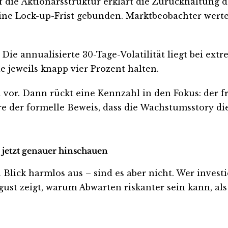
uf die Aktionärsstruktur erklärt die Zurückhaltung d
n eine Lock-up-Frist gebunden. Marktbeobachter wer
Die annualisierte 30-Tage-Volatilität liegt bei ext
e jeweils knapp vier Prozent halten.
 vor. Dann rückt eine Kennzahl in den Fokus: der f
e der formelle Beweis, dass die Wachstumsstory die 
n jetzt genauer hinschauen
ick harmlos aus – sind es aber nicht. Wer investiert
ust zeigt, warum Abwarten riskanter sein kann, als 