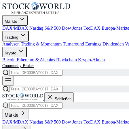
Märkte
DAX/MDAX
Nasdaq
S&P 500
Dow Jones
TecDAX
Europa-Märkt
Trading
Analysen
Trading & Momentum
Turnaround
Earnings
Dividenden
V
Krypto
Bitcoin
Ethereum & Altcoins
Blockchain
Krypto-Aktien
Community
Broker
Schließen
Märkte
DAX/MDAX
Nasdaq
S&P 500
Dow Jones
TecDAX
Europa-Märkt