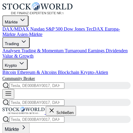
Märkte
DAX/MDAX
Nasdaq
S&P 500
Dow Jones
TecDAX
Europa-
Märkte
Asien-Märkte
Trading
Analysen
Trading & Momentum
Turnaround
Earnings
Dividenden
Value & Growth
Krypto
Bitcoin
Ethereum & Altcoins
Blockchain
Krypto-Aktien
Community
Broker
Schließen
Märkte