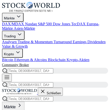
Märkte
DAX/MDAX
Nasdaq
S&P 500
Dow Jones
TecDAX
Europa-
Märkte
Asien-Märkte
Trading
Analysen
Trading & Momentum
Turnaround
Earnings
Dividenden
Value & Growth
Krypto
Bitcoin
Ethereum & Altcoins
Blockchain
Krypto-Aktien
Community
Broker
Schließen
Märkte