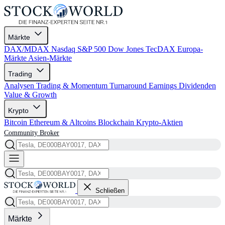
Märkte
DAX/MDAX
Nasdaq
S&P 500
Dow Jones
TecDAX
Europa-
Märkte
Asien-Märkte
Trading
Analysen
Trading & Momentum
Turnaround
Earnings
Dividenden
Value & Growth
Krypto
Bitcoin
Ethereum & Altcoins
Blockchain
Krypto-Aktien
Community
Broker
Schließen
Märkte