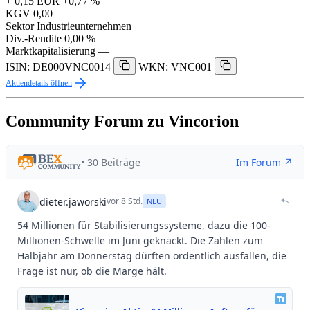
+ 0,15 EUR
+0,77 %
KGV
0,00
Sektor
Industrieunternehmen
Div.-Rendite
0,00 %
Marktkapitalisierung
—
ISIN: DE000VNC0014
WKN: VNC001
Aktiendetails öffnen
Community Forum zu Vincorion