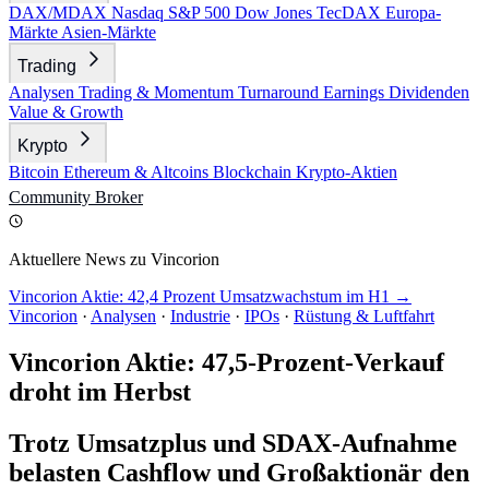
DAX/MDAX
Nasdaq
S&P 500
Dow Jones
TecDAX
Europa-
Märkte
Asien-Märkte
Trading
Analysen
Trading & Momentum
Turnaround
Earnings
Dividenden
Value & Growth
Krypto
Bitcoin
Ethereum & Altcoins
Blockchain
Krypto-Aktien
Community
Broker
Aktuellere News zu Vincorion
Vincorion Aktie: 42,4 Prozent Umsatzwachstum im H1 →
Vincorion
·
Analysen
·
Industrie
·
IPOs
·
Rüstung & Luftfahrt
Vincorion Aktie: 47,5-Prozent-Verkauf
droht im Herbst
Trotz Umsatzplus und SDAX-Aufnahme
belasten Cashflow und Großaktionär den