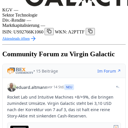
KGV
—
Sektor
Technologie
Div.-Rendite
—
Marktkapitalisierung
—
ISIN: US92766K1060
WKN: A2PTTF
Aktiendetails öffnen
Community Forum zu Virgin Galactic