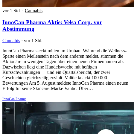
vor 1 Std.
·
Cannabis
InnoCan Pharma Aktie: Velsa Corp. vor
Abstimmung
Cannabis
·
vor 1 Std.
InnoCan Pharma steckt mitten im Umbau. Während die Wellness-
Sparte einen Meilenstein nach dem anderen meldet, stimmen die
Aktionäre in wenigen Tagen über einen neuen Firmennamen ab.
Dazwischen liegt eine Handelswoche mit heftigen
Kursschwankungen — und ein Quartalsbericht, der zwei
Geschichten gleichzeitig erzählt. Valitic knackt 100.000
Bewertungen Am 5. August meldete InnoCan Pharma einen neuen
Erfolg für seine Skincare-Marke Valitic. Über…
InnoCan Pharma