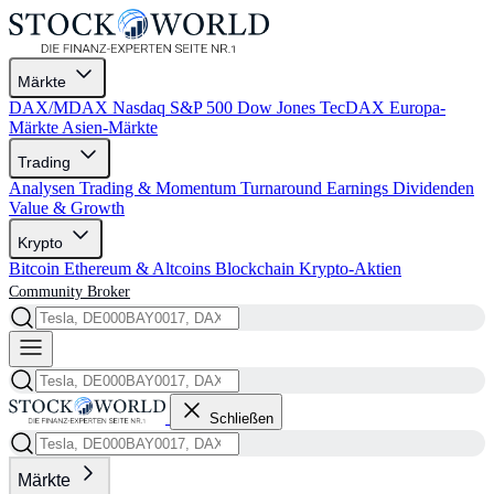
Märkte
DAX/MDAX
Nasdaq
S&P 500
Dow Jones
TecDAX
Europa-
Märkte
Asien-Märkte
Trading
Analysen
Trading & Momentum
Turnaround
Earnings
Dividenden
Value & Growth
Krypto
Bitcoin
Ethereum & Altcoins
Blockchain
Krypto-Aktien
Community
Broker
Schließen
Märkte