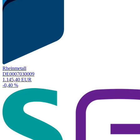
Rheinmetall
DE0007030009
1.145,40 EUR
-0,40 %