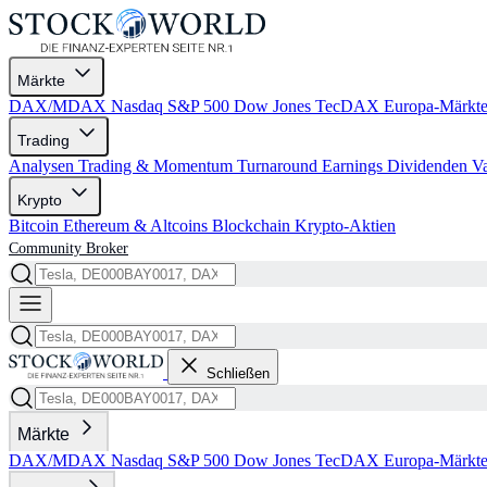
Märkte
DAX/MDAX
Nasdaq
S&P 500
Dow Jones
TecDAX
Europa-Märkt
Trading
Analysen
Trading & Momentum
Turnaround
Earnings
Dividenden
V
Krypto
Bitcoin
Ethereum & Altcoins
Blockchain
Krypto-Aktien
Community
Broker
Schließen
Märkte
DAX/MDAX
Nasdaq
S&P 500
Dow Jones
TecDAX
Europa-Märkt