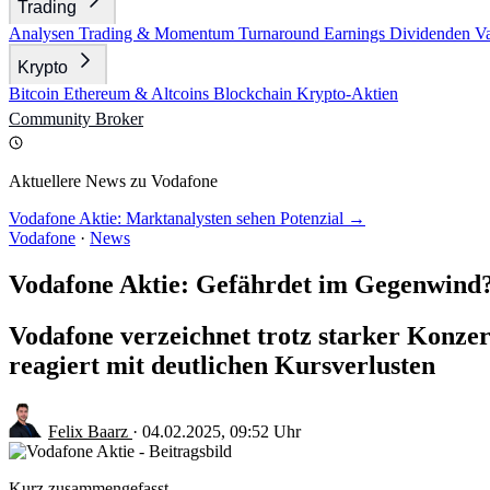
Trading
Analysen
Trading & Momentum
Turnaround
Earnings
Dividenden
V
Krypto
Bitcoin
Ethereum & Altcoins
Blockchain
Krypto-Aktien
Community
Broker
Aktuellere News zu Vodafone
Vodafone Aktie: Marktanalysten sehen Potenzial →
Vodafone
·
News
Vodafone Aktie: Gefährdet im Gegenwind
Vodafone verzeichnet trotz starker Konze
reagiert mit deutlichen Kursverlusten
Felix Baarz
·
04.02.2025, 09:52 Uhr
Kurz zusammengefasst