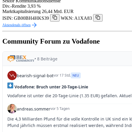
Sektor
Kommunikationsdienste
Div.-Rendite
3,93 %
Marktkapitalisierung
26,44 Mrd. EUR
ISIN: GB00BH4HKS39
WKN: A1XA83
Aktiendetails öffnen
Community Forum zu Vodafone