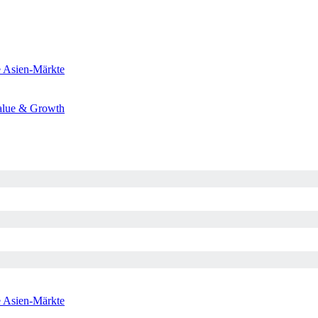
e
Asien-Märkte
alue & Growth
e
Asien-Märkte