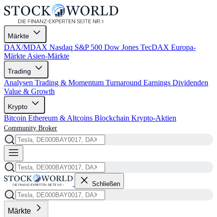
Märkte
DAX/MDAX
Nasdaq
S&P 500
Dow Jones
TecDAX
Europa-
Märkte
Asien-Märkte
Trading
Analysen
Trading & Momentum
Turnaround
Earnings
Dividenden
Value & Growth
Krypto
Bitcoin
Ethereum & Altcoins
Blockchain
Krypto-Aktien
Community
Broker
Schließen
Märkte