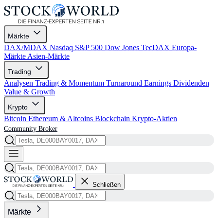
Märkte
DAX/MDAX
Nasdaq
S&P 500
Dow Jones
TecDAX
Europa-
Märkte
Asien-Märkte
Trading
Analysen
Trading & Momentum
Turnaround
Earnings
Dividenden
Value & Growth
Krypto
Bitcoin
Ethereum & Altcoins
Blockchain
Krypto-Aktien
Community
Broker
Schließen
Märkte