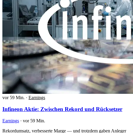
vor 59 Min.
·
Earnings
Infineon Aktie: Zwischen Rekord und Rücksetzer
Earnings
·
vor 59 Min.
Rekordumsatz, verbesserte Marge — und trotzdem gaben Anleger