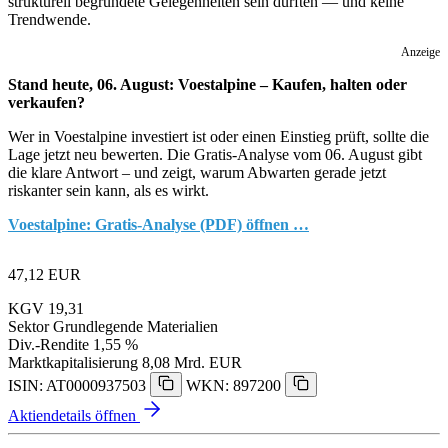
strukturell begründete Gelegenheiten sein dürften — und keine
Trendwende.
Anzeige
Stand heute, 06. August: Voestalpine – Kaufen, halten oder
verkaufen?
Wer in Voestalpine investiert ist oder einen Einstieg prüft, sollte die
Lage jetzt neu bewerten. Die Gratis-Analyse vom 06. August gibt
die klare Antwort – und zeigt, warum Abwarten gerade jetzt
riskanter sein kann, als es wirkt.
Voestalpine: Gratis-Analyse (PDF) öffnen …
47,12
EUR
KGV
19,31
Sektor
Grundlegende Materialien
Div.-Rendite
1,55 %
Marktkapitalisierung
8,08 Mrd. EUR
ISIN: AT0000937503
WKN: 897200
Aktiendetails öffnen