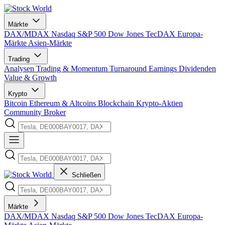
Märkte
DAX/MDAX
Nasdaq
S&P 500
Dow Jones
TecDAX
Europa-
Märkte
Asien-Märkte
Trading
Analysen
Trading & Momentum
Turnaround
Earnings
Dividenden
Value & Growth
Krypto
Bitcoin
Ethereum & Altcoins
Blockchain
Krypto-Aktien
Community
Broker
Schließen
Märkte
DAX/MDAX
Nasdaq
S&P 500
Dow Jones
TecDAX
Europa-