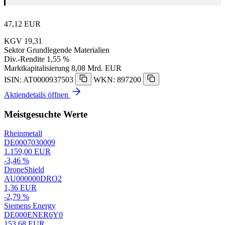
47,12
EUR
KGV
19,31
Sektor
Grundlegende Materialien
Div.-Rendite
1,55 %
Marktkapitalisierung
8,08 Mrd. EUR
ISIN: AT0000937503
WKN: 897200
Aktiendetails öffnen
Meistgesuchte Werte
Rheinmetall
DE0007030009
1.159,00 EUR
-3,46 %
DroneShield
AU000000DRO2
1,36 EUR
-2,79 %
Siemens Energy
DE000ENER6Y0
153,68 EUR