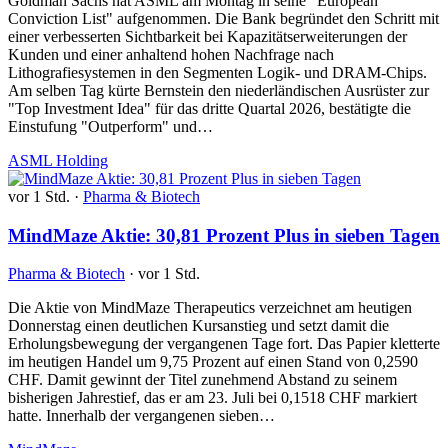
Goldman Sachs hat ASML am Montag in seine "European
Conviction List" aufgenommen. Die Bank begründet den Schritt mit
einer verbesserten Sichtbarkeit bei Kapazitätserweiterungen der
Kunden und einer anhaltend hohen Nachfrage nach
Lithografiesystemen in den Segmenten Logik- und DRAM-Chips.
Am selben Tag kürte Bernstein den niederländischen Ausrüster zur
"Top Investment Idea" für das dritte Quartal 2026, bestätigte die
Einstufung "Outperform" und…
ASML Holding
vor 1 Std.
·
Pharma & Biotech
MindMaze Aktie: 30,81 Prozent Plus in sieben Tagen
Pharma & Biotech
·
vor 1 Std.
Die Aktie von MindMaze Therapeutics verzeichnet am heutigen
Donnerstag einen deutlichen Kursanstieg und setzt damit die
Erholungsbewegung der vergangenen Tage fort. Das Papier kletterte
im heutigen Handel um 9,75 Prozent auf einen Stand von 0,2590
CHF. Damit gewinnt der Titel zunehmend Abstand zu seinem
bisherigen Jahrestief, das er am 23. Juli bei 0,1518 CHF markiert
hatte. Innerhalb der vergangenen sieben…