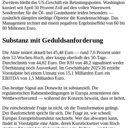
Zweitens bleibt das US-Geschäft ein Belastungsposten. Washington
kassiert seit April 50 Prozent Zoll auf den vollen Warenwert.
Sonderrohre für die Öl- und Gasindustrie leiden besonders —
zusätzlich dämpfen niedrige Ölpreise die Kundennachfrage. Das
Management rechnet mit einem negativen Ergebniseffekt von 60 bis
80 Millionen Euro.
Substanz mit Geduldsanforderung
Die Aktie notiert aktuell bei 45,48 Euro — rund 7,6 Prozent unter
dem 52-Wochen-Hoch, aber knapp oberhalb des 50-Tage-
Durchschnitts von 44,82 Euro. Der RSI von 48,2 signalisiert weder
Überhitzung noch Ausverkauf. Im Geschäftsjahr 2025/26 erzielte
Voestalpine bei einem Umsatz von 15,1 Milliarden Euro ein
EBITDA von 1,5 Milliarden Euro.
Das heutige Signal aus Donawitz ist substanziell. Die
regulatorischen Rahmenbedingungen in Europa zementieren den
Wettbewerbsvorteil — während der Konzern beweist, dass er liefert.
Die entscheidende Frage ist nicht, ob die Transformation gelingt.
Der Baufortschritt spricht für sich. Die Frage ist, wie schnell
Europas Energieinfrastruktur nachzieht. Wer das abwarten kann,
findet in Voestalpine eine Aktie, deren Kursrücksetzer vom Hoch