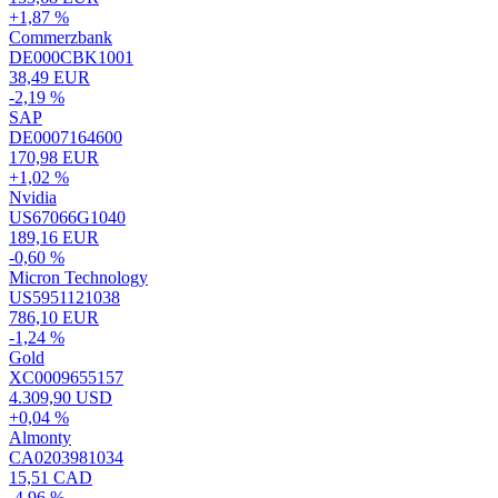
+1,87 %
Commerzbank
DE000CBK1001
38,49 EUR
-2,19 %
SAP
DE0007164600
170,98 EUR
+1,02 %
Nvidia
US67066G1040
189,16 EUR
-0,60 %
Micron Technology
US5951121038
786,10 EUR
-1,24 %
Gold
XC0009655157
4.309,90 USD
+0,04 %
Almonty
CA0203981034
15,51 CAD
-4,96 %