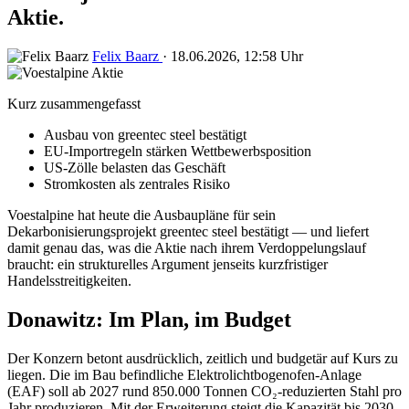
Aktie.
Felix Baarz
·
18.06.2026, 12:58 Uhr
Kurz zusammengefasst
Ausbau von greentec steel bestätigt
EU-Importregeln stärken Wettbewerbsposition
US-Zölle belasten das Geschäft
Stromkosten als zentrales Risiko
Voestalpine hat heute die Ausbaupläne für sein
Dekarbonisierungsprojekt greentec steel bestätigt — und liefert
damit genau das, was die Aktie nach ihrem Verdoppelungslauf
braucht: ein strukturelles Argument jenseits kurzfristiger
Handelsstreitigkeiten.
Donawitz: Im Plan, im Budget
Der Konzern betont ausdrücklich, zeitlich und budgetär auf Kurs zu
liegen. Die im Bau befindliche Elektrolichtbogenofen-Anlage
(EAF) soll ab 2027 rund 850.000 Tonnen CO₂-reduzierten Stahl pro
Jahr produzieren. Mit der Erweiterung steigt die Kapazität bis 2030