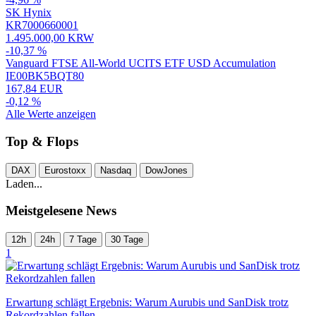
SK Hynix
KR7000660001
1.495.000,00 KRW
-10,37 %
Vanguard FTSE All-World UCITS ETF USD Accumulation
IE00BK5BQT80
167,84 EUR
-0,12 %
Alle Werte anzeigen
Top & Flops
DAX
Eurostoxx
Nasdaq
DowJones
Laden...
Meistgelesene News
12h
24h
7 Tage
30 Tage
1
Erwartung schlägt Ergebnis: Warum Aurubis und SanDisk trotz
Rekordzahlen fallen