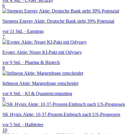
vor 4 Std.
·
Cyber Security
6
Siemens Energy Aktie: Deutsche Bank sieht 39% Potenzial
vor 11 Std.
·
Earnings
7
Evotec Aktie: Neuer KI-Pakt mit Odyssey
vor 9 Std.
·
Pharma & Biotech
8
Infineon Aktie: Margenfrage entscheidet
vor 6 Std.
·
KI & Quantencomputing
9
SK Hynix Aktie: 10,37-Prozent-Einbruch nach US-Prognosen
vor 5 Std.
·
Halbleiter
10