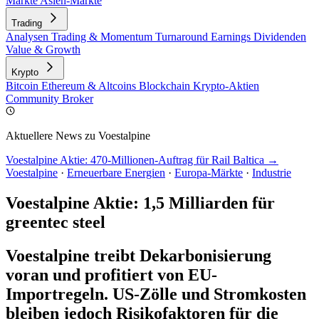
Märkte
Asien-Märkte
Trading
Analysen
Trading & Momentum
Turnaround
Earnings
Dividenden
Value & Growth
Krypto
Bitcoin
Ethereum & Altcoins
Blockchain
Krypto-Aktien
Community
Broker
Aktuellere News zu Voestalpine
Voestalpine Aktie: 470-Millionen-Auftrag für Rail Baltica →
Voestalpine
·
Erneuerbare Energien
·
Europa-Märkte
·
Industrie
Voestalpine Aktie: 1,5 Milliarden für
greentec steel
Voestalpine treibt Dekarbonisierung
voran und profitiert von EU-
Importregeln. US-Zölle und Stromkosten
bleiben jedoch Risikofaktoren für die