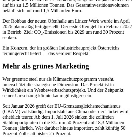
auf bis zu 1,5 Millionen Tonnen. Das Gesamtinvestitionsvolumen
beläuft sich auf rund 1,5 Milliarden Euro.
Der Rohbau der neuen Ofenhalle am Linzer Werk wurde im April
2026 planmäßig fertiggestellt. Der erste Ofen geht im Februar 2027
in Betrieb. Ziel: CO₂-Emissionen bis 2029 um rund 30 Prozent
senken.
Ein Konzern, der im größten Industriebauprojekt Österreichs
termingerecht liefert — das verdient Respekt.
Mehr als grünes Marketing
Wer greentec steel nur als Klimaschutzprogramm versteht,
unterschätzt die strategische Dimension. Das Projekt ist in
Wirklichkeit ein Wettbewerbsschutzprojekt. Und der Zeitpunkt
seiner Umsetzung könnte kaum günstiger sein.
Seit Januar 2026 greift der EU-Grenzausgleichsmechanismus
(CBAM) vollständig. Importstahl aus China oder der Türkei wird
erheblich teurer. Ab dem 1. Juli 2026 sinken die zollfreien
Stahlimportquoten in die EU um 50 Prozent auf 18,3 Millionen
Tonnen jährlich. Wer darüber hinaus importiert, zahlt künftig 50
Prozent Zoll statt bisher 25 Prozent.