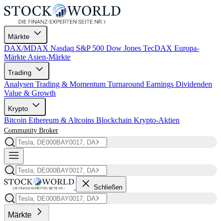
Märkte
DAX/MDAX
Nasdaq
S&P 500
Dow Jones
TecDAX
Europa-
Märkte
Asien-Märkte
Trading
Analysen
Trading & Momentum
Turnaround
Earnings
Dividenden
Value & Growth
Krypto
Bitcoin
Ethereum & Altcoins
Blockchain
Krypto-Aktien
Community
Broker
Schließen
Märkte