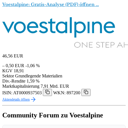
Voestalpine: Gratis-Analyse (PDF) öffnen …
46,56
EUR
– 0,50 EUR
-1,06 %
KGV
18,91
Sektor
Grundlegende Materialien
Div.-Rendite
1,59 %
Marktkapitalisierung
7,91 Mrd. EUR
ISIN: AT0000937503
WKN: 897200
Aktiendetails öffnen
Community Forum zu Voestalpine