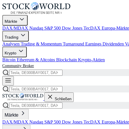
Märkte
DAX/MDAX
Nasdaq
S&P 500
Dow Jones
TecDAX
Europa-Märkt
Trading
Analysen
Trading & Momentum
Turnaround
Earnings
Dividenden
V
Krypto
Bitcoin
Ethereum & Altcoins
Blockchain
Krypto-Aktien
Community
Broker
Schließen
Märkte
DAX/MDAX
Nasdaq
S&P 500
Dow Jones
TecDAX
Europa-Märkt