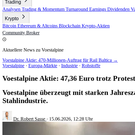
Trading
Analysen
Trading & Momentum
Turnaround
Earnings
Dividenden
V
Krypto
Bitcoin
Ethereum & Altcoins
Blockchain
Krypto-Aktien
Community
Broker
Aktuellere News zu Voestalpine
Voestalpine Aktie: 470-Millionen-Auftrag für Rail Baltica →
Voestalpine
·
Europa-Märkte
·
Industrie
·
Rohstoffe
Voestalpine Aktie: 47,36 Euro trotz Protes
Voestalpine überzeugt mit starken Jahres
Stahlindustrie.
Dr. Robert Sasse
·
15.06.2026, 12:28 Uhr