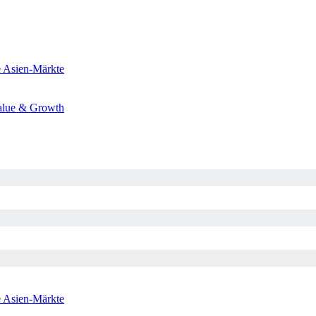
e
Asien-Märkte
alue & Growth
e
Asien-Märkte