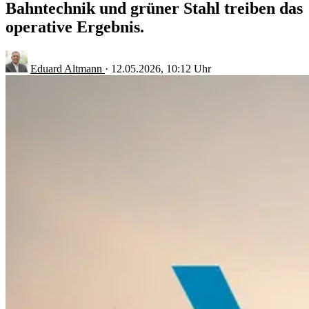
Bahntechnik und grüner Stahl treiben das
operative Ergebnis.
Eduard Altmann
·
12.05.2026, 10:12 Uhr