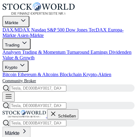
Märkte
DAX/MDAX
Nasdaq
S&P 500
Dow Jones
TecDAX
Europa-
Märkte
Asien-Märkte
Trading
Analysen
Trading & Momentum
Turnaround
Earnings
Dividenden
Value & Growth
Krypto
Bitcoin
Ethereum & Altcoins
Blockchain
Krypto-Aktien
Community
Broker
Schließen
Märkte