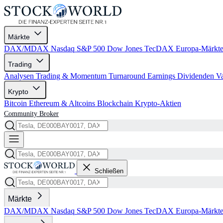
Märkte
DAX/MDAX
Nasdaq
S&P 500
Dow Jones
TecDAX
Europa-Märkt
Trading
Analysen
Trading & Momentum
Turnaround
Earnings
Dividenden
V
Krypto
Bitcoin
Ethereum & Altcoins
Blockchain
Krypto-Aktien
Community
Broker
Schließen
Märkte
DAX/MDAX
Nasdaq
S&P 500
Dow Jones
TecDAX
Europa-Märkt