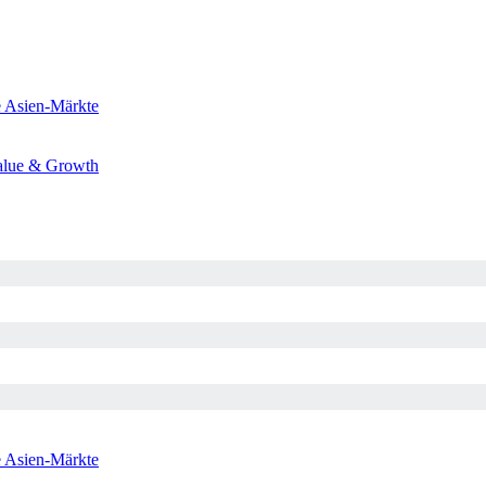
e
Asien-Märkte
alue & Growth
e
Asien-Märkte