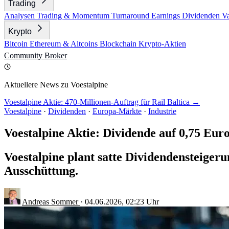
Trading
Analysen
Trading & Momentum
Turnaround
Earnings
Dividenden
V
Krypto
Bitcoin
Ethereum & Altcoins
Blockchain
Krypto-Aktien
Community
Broker
Aktuellere News zu Voestalpine
Voestalpine Aktie: 470-Millionen-Auftrag für Rail Baltica →
Voestalpine
·
Dividenden
·
Europa-Märkte
·
Industrie
Voestalpine Aktie: Dividende auf 0,75 Eur
Voestalpine plant satte Dividendensteiger
Ausschüttung.
Andreas Sommer
·
04.06.2026, 02:23 Uhr