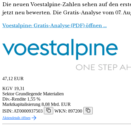
Die neuen Voestalpine-Zahlen sehen auf den ersten 
jetzt neu bewerten. Die Gratis-Analyse vom 07. Aug
Voestalpine: Gratis-Analyse (PDF) öffnen …
47,12
EUR
KGV
19,31
Sektor
Grundlegende Materialien
Div.-Rendite
1,55 %
Marktkapitalisierung
8,08 Mrd. EUR
ISIN: AT0000937503
WKN: 897200
Aktiendetails öffnen