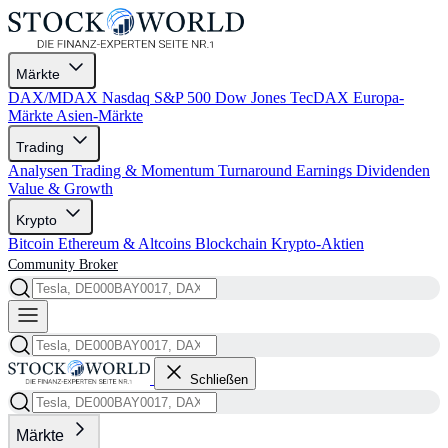
Märkte
DAX/MDAX
Nasdaq
S&P 500
Dow Jones
TecDAX
Europa-
Märkte
Asien-Märkte
Trading
Analysen
Trading & Momentum
Turnaround
Earnings
Dividenden
Value & Growth
Krypto
Bitcoin
Ethereum & Altcoins
Blockchain
Krypto-Aktien
Community
Broker
Schließen
Märkte