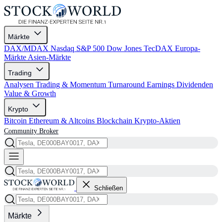
Märkte
DAX/MDAX
Nasdaq
S&P 500
Dow Jones
TecDAX
Europa-
Märkte
Asien-Märkte
Trading
Analysen
Trading & Momentum
Turnaround
Earnings
Dividenden
Value & Growth
Krypto
Bitcoin
Ethereum & Altcoins
Blockchain
Krypto-Aktien
Community
Broker
Schließen
Märkte