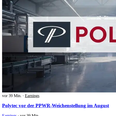
vor 39 Min.
·
Earnings
Polytec vor der PPWR-Weichenstellung im August
Earnings
·
vor 39 Min.