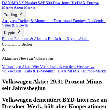
DAX/MDAX
Nasdaq
S&P 500
Dow Jones
TecDAX
Europa-
Märkte
Asien-Märkte
Trading
Analysen
Trading & Momentum
Turnaround
Earnings
Dividenden
Value & Growth
Krypto
Bitcoin
Ethereum & Altcoins
Blockchain
Krypto-Aktien
Community
Broker
Aktuellere News zu Volkswagen
Volkswagen Aktie: Vier Vertriebschefs vor dem Wechsel →
Volkswagen
·
Auto & E-Mobilität
·
DAX/MDAX
·
Europa-Märkte
Volkswagen Aktie: 29,31 Prozent Minus
seit Jahresbeginn
Volkswagen dementiert BYD-Interesse an
Dresdner Werk, hält aber Kooperationen