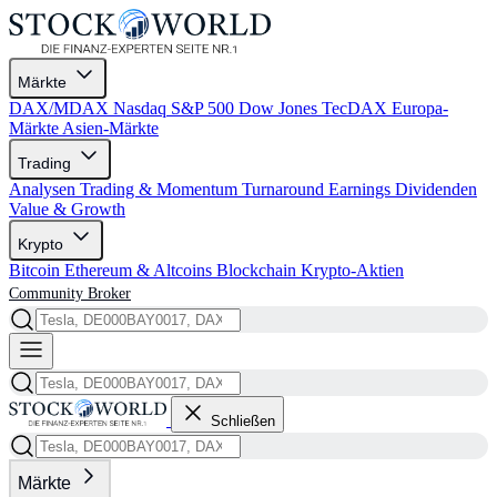
Märkte
DAX/MDAX
Nasdaq
S&P 500
Dow Jones
TecDAX
Europa-
Märkte
Asien-Märkte
Trading
Analysen
Trading & Momentum
Turnaround
Earnings
Dividenden
Value & Growth
Krypto
Bitcoin
Ethereum & Altcoins
Blockchain
Krypto-Aktien
Community
Broker
Schließen
Märkte