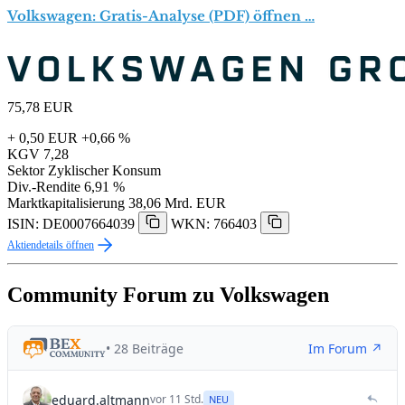
Volkswagen: Gratis-Analyse (PDF) öffnen …
75,78
EUR
+ 0,50 EUR
+0,66 %
KGV
7,28
Sektor
Zyklischer Konsum
Div.-Rendite
6,91 %
Marktkapitalisierung
38,06 Mrd. EUR
ISIN: DE0007664039
WKN: 766403
Aktiendetails öffnen
Community Forum zu Volkswagen